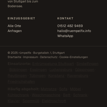
von Stuttgart bis zum
Bodensee.
EINZUGSGEBIET
KONTAKT
Alle Orte
01512 482 9469
Anfragen
hallo@ruempelfix.info
WhatsApp
© 2025 rümpelfix · Burgstallstr. 1, Stuttgart
Startseite
·
Impressum
·
Datenschutz
·
Cookie-Einstellungen
Einsatzorte:
Entrümpelung Stuttgart
·
Sindelfingen
·
Böblingen
·
Esslingen
·
Ludwigsburg
·
Göppingen
·
Reutlingen
·
Tübingen
·
Konstanz
·
Ravensburg
·
Friedrichshafen
Häufig abgeholt:
Matratze
·
Sofa
·
Möbel
·
Kühlschrank
·
Waschmaschine
·
Bett
·
Schrank
·
Klavier
·
Sperrmüll
·
Elektroschrott