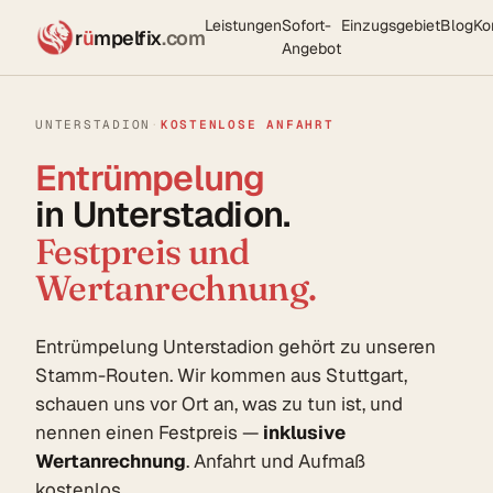
Leistungen
Sofort-
Einzugsgebiet
Blog
Ko
r
ü
mpelfix
.com
Angebot
UNTERSTADION
·
KOSTENLOSE ANFAHRT
Entrümpelung
in Unterstadion.
Festpreis und
Wertanrechnung.
Entrümpelung Unterstadion gehört zu unseren
Stamm-Routen. Wir kommen aus Stuttgart,
schauen uns vor Ort an, was zu tun ist, und
nennen einen Festpreis —
inklusive
Wertanrechnung
. Anfahrt und Aufmaß
kostenlos.