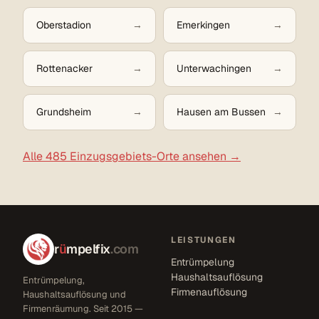
Oberstadion
Emerkingen
Rottenacker
Unterwachingen
Grundsheim
Hausen am Bussen
Alle 485 Einzugsgebiets-Orte ansehen →
LEISTUNGEN
r
ü
mpelfix
.com
Entrümpelung
Haushaltsauflösung
Entrümpelung,
Firmenauflösung
Haushaltsauflösung und
Firmenräumung. Seit 2015 —