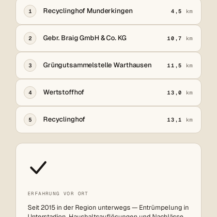
Recyclinghof Munderkingen
1
4,5
km
Gebr. Braig GmbH & Co. KG
2
10,7
km
Grüngutsammelstelle Warthausen
3
11,5
km
Wertstoffhof
4
13,0
km
Recyclinghof
5
13,1
km
ERFAHRUNG VOR ORT
Seit 2015 in der Region unterwegs — Entrümpelung in
Unterstadion, Haushaltsauflösungen und Nachlässe