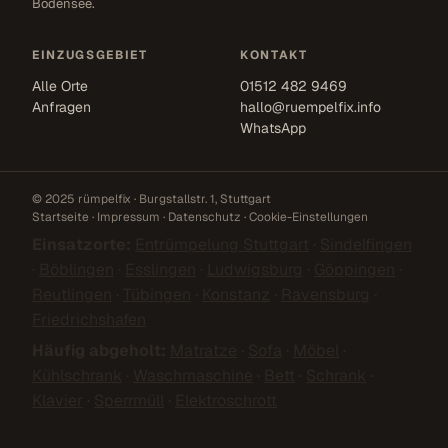
Bodensee.
EINZUGSGEBIET
KONTAKT
Alle Orte
01512 482 9469
Anfragen
hallo@ruempelfix.info
WhatsApp
© 2025 rümpelfix · Burgstallstr. 1, Stuttgart
Startseite
·
Impressum
·
Datenschutz
·
Cookie-Einstellungen
Einsatzorte:
Entrümpelung Stuttgart
·
Sindelfingen
·
Böblingen
·
Esslingen
·
Ludwigsburg
·
Göppingen
·
Reutlingen
·
Tübingen
·
Konstanz
·
Ravensburg
·
Friedrichshafen
Häufig abgeholt:
Matratze
·
Sofa
·
Möbel
·
Kühlschrank
·
Waschmaschine
·
Bett
·
Schrank
·
Klavier
·
Sperrmüll
·
Elektroschrott