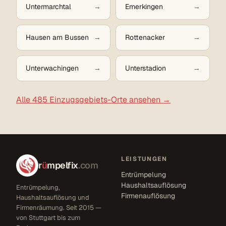
Untermarchtal
Emerkingen
Hausen am Bussen
Rottenacker
Unterwachingen
Unterstadion
Alle 485 Einzugsgebiets-Orte ansehen →
LEISTUNGEN
r
ü
mpelfix
.com
Entrümpelung
Haushaltsauflösung
Entrümpelung,
Firmenauflösung
Haushaltsauflösung und
Firmenräumung. Seit 2015 —
von Stuttgart bis zum