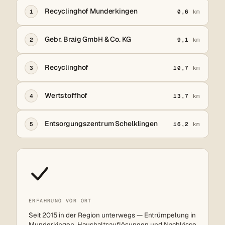
Recyclinghof Munderkingen
1
0,6
km
Gebr. Braig GmbH & Co. KG
2
9,1
km
Recyclinghof
3
10,7
km
Wertstoffhof
4
13,7
km
Entsorgungszentrum Schelklingen
5
16,2
km
ERFAHRUNG VOR ORT
Seit 2015 in der Region unterwegs — Entrümpelung in
Munderkingen, Haushaltsauflösungen und Nachlässe