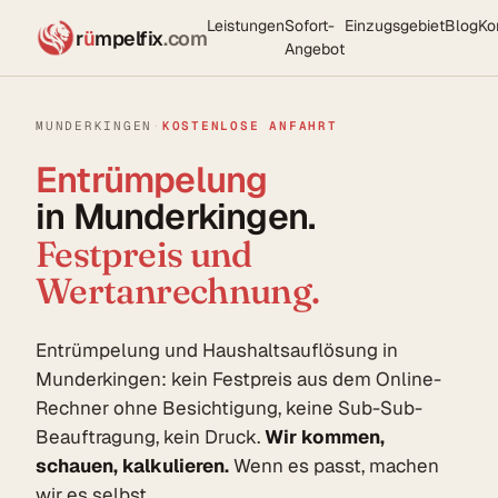
Leistungen
Sofort-
Einzugsgebiet
Blog
Ko
r
ü
mpelfix
.com
Angebot
MUNDERKINGEN
·
KOSTENLOSE ANFAHRT
Entrümpelung
in Munderkingen.
Festpreis und
Wertanrechnung.
Entrümpelung und Haushaltsauflösung in
Munderkingen: kein Festpreis aus dem Online-
Rechner ohne Besichtigung, keine Sub-Sub-
Beauftragung, kein Druck.
Wir kommen,
schauen, kalkulieren.
Wenn es passt, machen
wir es selbst.