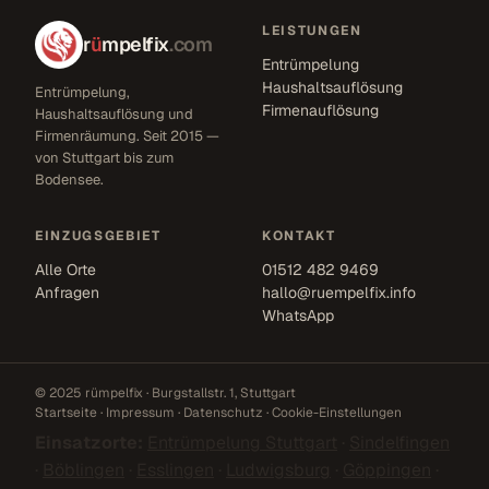
LEISTUNGEN
r
ü
mpelfix
.com
Entrümpelung
Haushaltsauflösung
Entrümpelung,
Firmenauflösung
Haushaltsauflösung und
Firmenräumung. Seit 2015 —
von Stuttgart bis zum
Bodensee.
EINZUGSGEBIET
KONTAKT
Alle Orte
01512 482 9469
Anfragen
hallo@ruempelfix.info
WhatsApp
© 2025 rümpelfix · Burgstallstr. 1, Stuttgart
Startseite
·
Impressum
·
Datenschutz
·
Cookie-Einstellungen
Einsatzorte:
Entrümpelung Stuttgart
·
Sindelfingen
·
Böblingen
·
Esslingen
·
Ludwigsburg
·
Göppingen
·