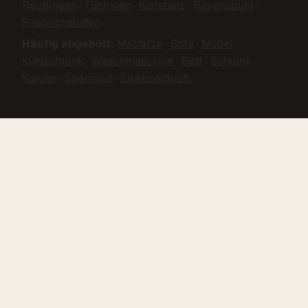
Reutlingen
·
Tübingen
·
Konstanz
·
Ravensburg
·
Friedrichshafen
Häufig abgeholt:
Matratze
·
Sofa
·
Möbel
·
Kühlschrank
·
Waschmaschine
·
Bett
·
Schrank
·
Klavier
·
Sperrmüll
·
Elektroschrott