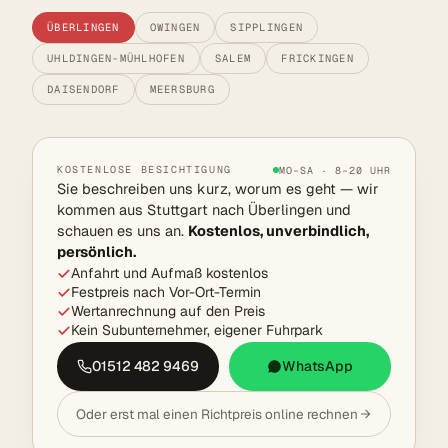
ÜBERLINGEN
OWINGEN
SIPPLINGEN
UHLDINGEN-MÜHLHOFEN
SALEM
FRICKINGEN
DAISENDORF
MEERSBURG
KOSTENLOSE BESICHTIGUNG
MO–SA · 8–20 UHR
Sie beschreiben uns kurz, worum es geht — wir
kommen aus Stuttgart nach Überlingen und
schauen es uns an.
Kostenlos, unverbindlich,
persönlich.
Anfahrt und Aufmaß kostenlos
Festpreis nach Vor-Ort-Termin
Wertanrechnung auf den Preis
Kein Subunternehmer, eigener Fuhrpark
01512 482 9469
WhatsApp
Oder erst mal einen Richtpreis online rechnen