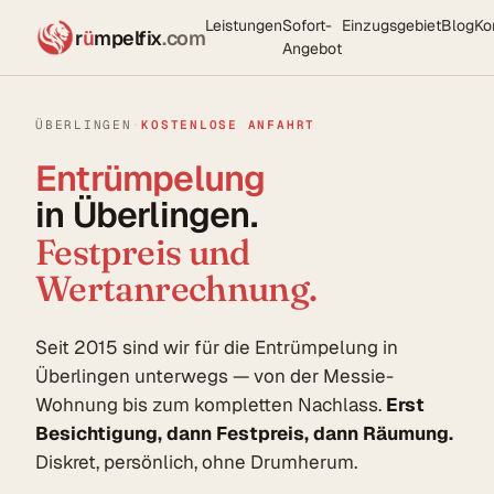
Leistungen
Sofort-
Einzugsgebiet
Blog
Ko
r
ü
mpelfix
.com
Angebot
ÜBERLINGEN
·
KOSTENLOSE ANFAHRT
Entrümpelung
in Überlingen.
Festpreis und
Wertanrechnung.
Seit 2015 sind wir für die Entrümpelung in
Überlingen unterwegs — von der Messie-
Wohnung bis zum kompletten Nachlass.
Erst
Besichtigung, dann Festpreis, dann Räumung.
Diskret, persönlich, ohne Drumherum.