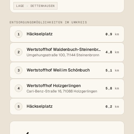
LAGE · DETTENHAUSEN
ENTSORGUNGSMÖGLICHKEITEN IM UMKREIS
Häckselplatz
1
0,9
km
Wertstoffhof Waldenbuch-Steinenbronn
2
4,8
km
Umgehungsstraße 100, 71144 Steinenbronn
Wertstoffhof Weil im Schönbuch
3
5,1
km
Wertstoffhof Holzgerlingen
4
5,8
km
Carl-Benz-Straße 16, 71088 Holzgerlingen
Häckselplatz
5
6,2
km