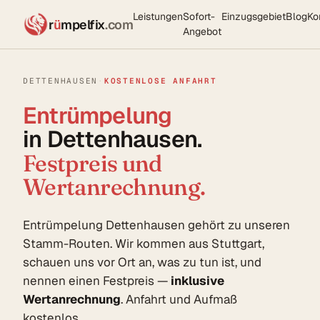
Leistungen
Sofort-
Einzugsgebiet
Blog
Ko
r
ü
mpelfix
.com
Angebot
DETTENHAUSEN
·
KOSTENLOSE ANFAHRT
Entrümpelung
in Dettenhausen.
Festpreis und
Wertanrechnung.
Entrümpelung Dettenhausen gehört zu unseren
Stamm-Routen. Wir kommen aus Stuttgart,
schauen uns vor Ort an, was zu tun ist, und
nennen einen Festpreis —
inklusive
Wertanrechnung
. Anfahrt und Aufmaß
kostenlos.