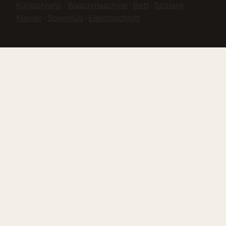
Kühlschrank
·
Waschmaschine
·
Bett
·
Schrank
·
Klavier
·
Sperrmüll
·
Elektroschrott