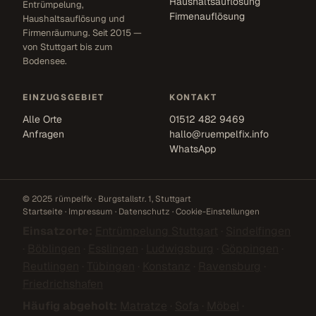
Haushaltsauflösung
Entrümpelung,
Firmenauflösung
Haushaltsauflösung und
Firmenräumung. Seit 2015 —
von Stuttgart bis zum
Bodensee.
EINZUGSGEBIET
KONTAKT
Alle Orte
01512 482 9469
Anfragen
hallo@ruempelfix.info
WhatsApp
© 2025 rümpelfix · Burgstallstr. 1, Stuttgart
Startseite
·
Impressum
·
Datenschutz
·
Cookie-Einstellungen
Einsatzorte:
Entrümpelung Stuttgart
·
Sindelfingen
·
Böblingen
·
Esslingen
·
Ludwigsburg
·
Göppingen
·
Reutlingen
·
Tübingen
·
Konstanz
·
Ravensburg
·
Friedrichshafen
Häufig abgeholt:
Matratze
·
Sofa
·
Möbel
·