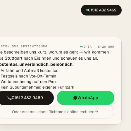
01512 482 9469
OSTENLOSE BESICHTIGUNG
MO–SA · 8–20 UHR
ie beschreiben uns kurz, worum es geht — wir kommen
us Stuttgart nach Eisingen und schauen es uns an.
ostenlos, unverbindlich, persönlich.
Anfahrt und Aufmaß kostenlos
Festpreis nach Vor-Ort-Termin
Wertanrechnung auf den Preis
Kein Subunternehmer, eigener Fuhrpark
01512 482 9469
WhatsApp
Oder erst mal einen Richtpreis online rechnen