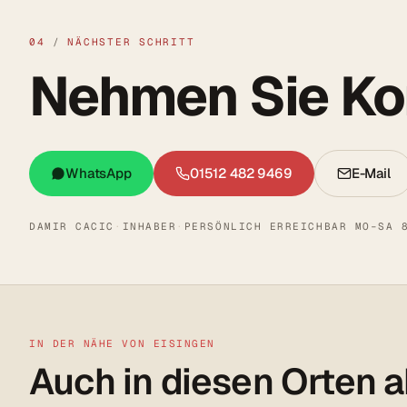
04
/
NÄCHSTER SCHRITT
Nehmen Sie Kon
WhatsApp
01512 482 9469
E-Mail
DAMIR CACIC
·
INHABER
·
PERSÖNLICH ERREICHBAR MO–SA 
IN DER NÄHE VON EISINGEN
Auch in diesen Orten a