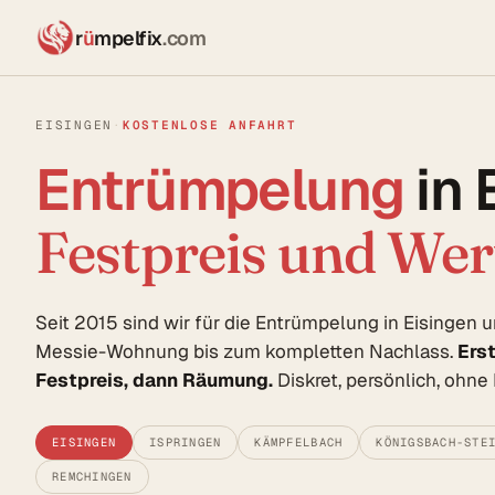
r
ü
mpelfix
.com
EISINGEN
·
KOSTENLOSE ANFAHRT
Entrümpelung
in 
Festpreis und We
Seit 2015 sind wir für die Entrümpelung in Eisingen
Messie-Wohnung bis zum kompletten Nachlass.
Ers
Festpreis, dann Räumung.
Diskret, persönlich, ohn
EISINGEN
ISPRINGEN
KÄMPFELBACH
KÖNIGSBACH-STE
REMCHINGEN