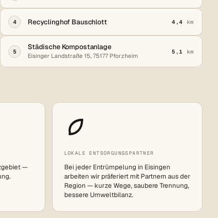
Recyclinghof Bauschlott
4
4,4
km
Städische Kompostanlage
5
5,1
km
Eisinger Landstraße 15, 75177 Pforzheim
LOKALE ENTSORGUNGSPARTNER
zgebiet —
Bei jeder Entrümpelung in Eisingen
ung.
arbeiten wir präferiert mit Partnern aus der
Region — kurze Wege, saubere Trennung,
bessere Umweltbilanz.