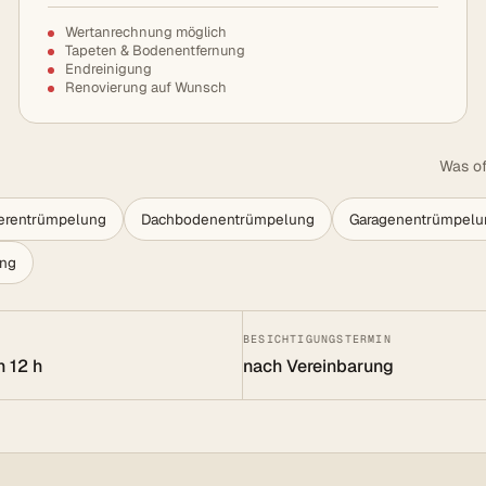
Wertanrechnung möglich
Tapeten & Bodenentfernung
Endreinigung
Renovierung auf Wunsch
Was of
lerentrümpelung
Dachbodenentrümpelung
Garagenentrümpelu
ung
BESICHTIGUNGSTERMIN
n 12 h
nach Vereinbarung