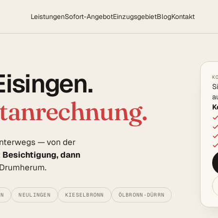
Leistungen
Sofort-Angebot
Einzugsgebiet
Blog
Kontakt
Eisingen.
K
S
a
rtanrechnung.
K
 unterwegs — von der
t Besichtigung, dann
e Drumherum.
IN
NEULINGEN
KIESELBRONN
ÖLBRONN-DÜRRN