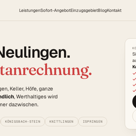
Leistungen
Sofort-Angebot
Einzugsgebiet
Blog
Kontakt
Neulingen.
K
S
a
rtanrechnung.
K
, Keller, Höfe, ganze
ndlich
, Werthaltiges wird
hmer dazwischen.
KÖNIGSBACH-STEIN
KNITTLINGEN
ISPRINGEN