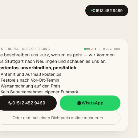
01512 482 9469
OSTENLOSE BESICHTIGUNG
MO–SA · 8–20 UHR
ie beschreiben uns kurz, worum es geht — wir kommen
us Stuttgart nach Neulingen und schauen es uns an.
ostenlos, unverbindlich, persönlich.
Anfahrt und Aufmaß kostenlos
Festpreis nach Vor-Ort-Termin
Wertanrechnung auf den Preis
Kein Subunternehmer, eigener Fuhrpark
01512 482 9469
WhatsApp
Oder erst mal einen Richtpreis online rechnen