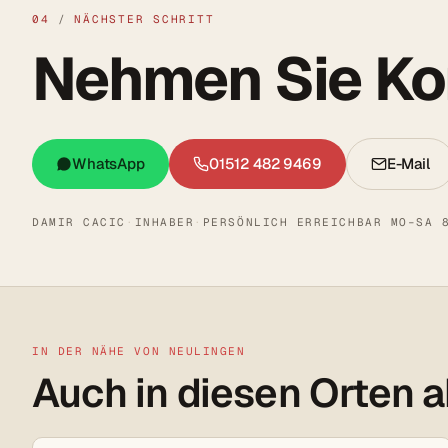
04
/
NÄCHSTER SCHRITT
Nehmen Sie Kon
WhatsApp
01512 482 9469
E-Mail
DAMIR CACIC
·
INHABER
·
PERSÖNLICH ERREICHBAR MO–SA 
IN DER NÄHE VON NEULINGEN
Auch in diesen Orten a