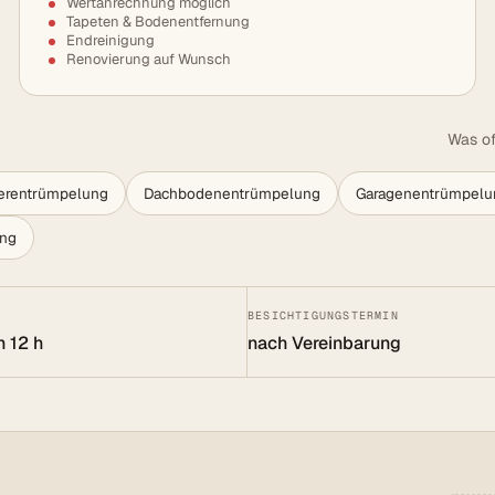
Wertanrechnung möglich
Tapeten & Bodenentfernung
Endreinigung
Renovierung auf Wunsch
Was of
lerentrümpelung
Dachbodenentrümpelung
Garagenentrümpelu
ung
BESICHTIGUNGSTERMIN
n 12 h
nach Vereinbarung