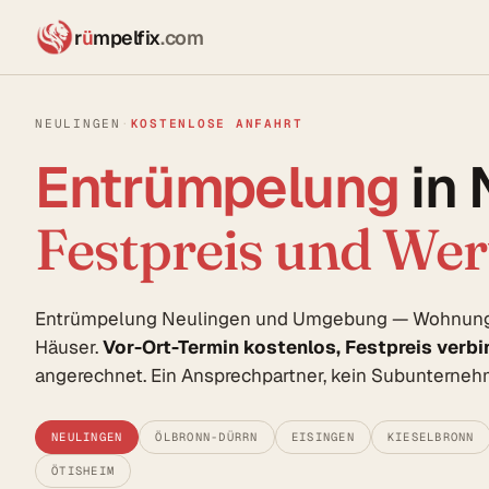
r
ü
mpelfix
.com
NEULINGEN
·
KOSTENLOSE ANFAHRT
Entrümpelung
in 
Festpreis und We
Entrümpelung Neulingen und Umgebung — Wohnungen
Häuser.
Vor-Ort-Termin kostenlos, Festpreis verbi
angerechnet. Ein Ansprechpartner, kein Subunterne
NEULINGEN
ÖLBRONN-DÜRRN
EISINGEN
KIESELBRONN
ÖTISHEIM