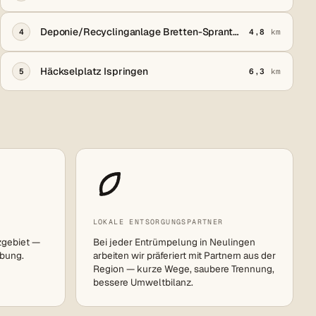
Deponie/Recyclinganlage Bretten-Sprantal "Damenknie"
4
4,8
km
Häckselplatz Ispringen
5
6,3
km
LOKALE ENTSORGUNGSPARTNER
zgebiet —
Bei jeder Entrümpelung in Neulingen
bung.
arbeiten wir präferiert mit Partnern aus der
Region — kurze Wege, saubere Trennung,
bessere Umweltbilanz.