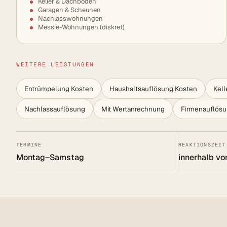
Keller & Dachböden
Garagen & Scheunen
Nachlasswohnungen
Messie-Wohnungen (diskret)
WEITERE LEISTUNGEN
Entrümpelung Kosten
Haushaltsauflösung Kosten
Kel
Nachlassauflösung
Mit Wertanrechnung
Firmenauflös
TERMINE
REAKTIONSZEIT
Montag–Samstag
innerhalb vo