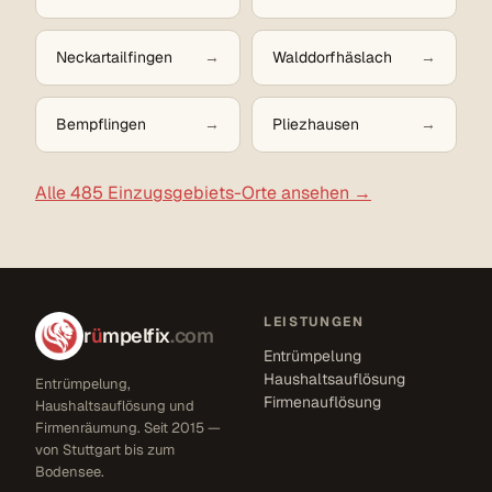
Neckartailfingen
Walddorfhäslach
Bempflingen
Pliezhausen
Alle 485 Einzugsgebiets-Orte ansehen →
LEISTUNGEN
r
ü
mpelfix
.com
Entrümpelung
Haushaltsauflösung
Entrümpelung,
Firmenauflösung
Haushaltsauflösung und
Firmenräumung. Seit 2015 —
von Stuttgart bis zum
Bodensee.