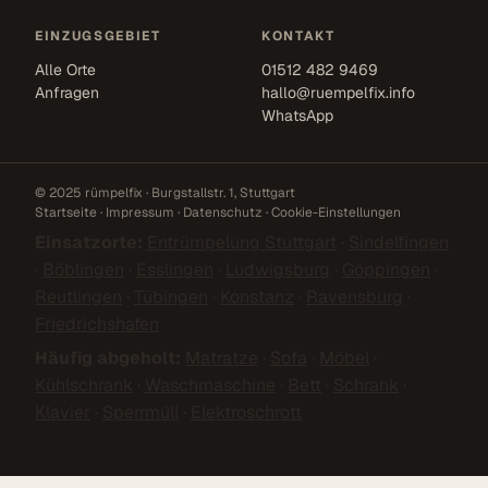
EINZUGSGEBIET
KONTAKT
Alle Orte
01512 482 9469
Anfragen
hallo@ruempelfix.info
WhatsApp
© 2025 rümpelfix · Burgstallstr. 1, Stuttgart
Startseite
·
Impressum
·
Datenschutz
·
Cookie-Einstellungen
Einsatzorte:
Entrümpelung Stuttgart
·
Sindelfingen
·
Böblingen
·
Esslingen
·
Ludwigsburg
·
Göppingen
·
Reutlingen
·
Tübingen
·
Konstanz
·
Ravensburg
·
Friedrichshafen
Häufig abgeholt:
Matratze
·
Sofa
·
Möbel
·
Kühlschrank
·
Waschmaschine
·
Bett
·
Schrank
·
Klavier
·
Sperrmüll
·
Elektroschrott