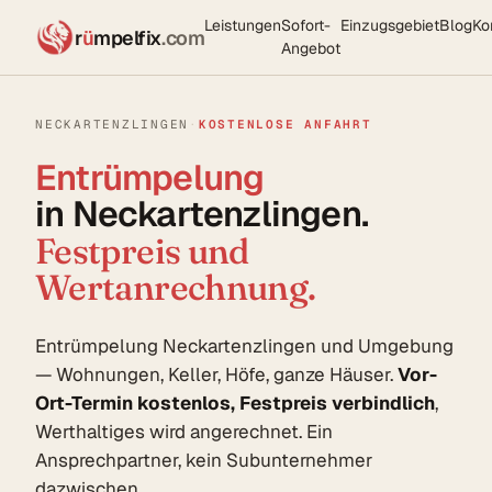
Leistungen
Sofort-
Einzugsgebiet
Blog
Ko
r
ü
mpelfix
.com
Angebot
NECKARTENZLINGEN
·
KOSTENLOSE ANFAHRT
Entrümpelung
in Neckartenzlingen.
Festpreis und
Wertanrechnung.
Entrümpelung Neckartenzlingen und Umgebung
— Wohnungen, Keller, Höfe, ganze Häuser.
Vor-
Ort-Termin kostenlos, Festpreis verbindlich
,
Werthaltiges wird angerechnet. Ein
Ansprechpartner, kein Subunternehmer
dazwischen.