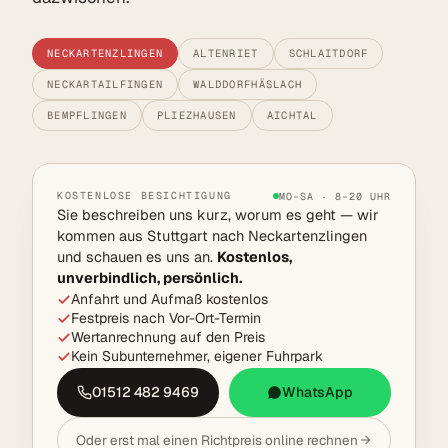
NECKARTENZLINGEN
ALTENRIET
SCHLAITDORF
NECKARTAILFINGEN
WALDDORFHÄSLACH
BEMPFLINGEN
PLIEZHAUSEN
AICHTAL
KOSTENLOSE BESICHTIGUNG
MO–SA · 8–20 UHR
Sie beschreiben uns kurz, worum es geht — wir
kommen aus Stuttgart nach Neckartenzlingen
und schauen es uns an.
Kostenlos,
unverbindlich, persönlich.
Anfahrt und Aufmaß kostenlos
Festpreis nach Vor-Ort-Termin
Wertanrechnung auf den Preis
Kein Subunternehmer, eigener Fuhrpark
01512 482 9469
WhatsApp
Oder erst mal einen Richtpreis online rechnen