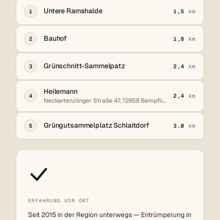
Untere Ramshalde
1
1,5
km
Bauhof
2
1,8
km
Grünschnitt-Sammelpatz
3
2,4
km
Heilemann
4
2,4
km
Neckartenzlinger Straße 47, 72658 Bempflingen
Grüngutsammelplatz Schlaitdorf
5
3,0
km
ERFAHRUNG VOR ORT
Seit 2015 in der Region unterwegs — Entrümpelung in