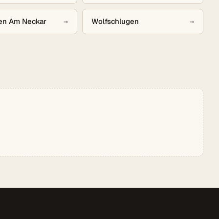
en Am Neckar
→
Wolfschlugen
→