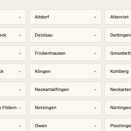
→
Altdorf
→
Altenriet
eck
→
Deizisau
→
Dettingen
→
Frickenhausen
→
Grossbett
ck
→
Köngen
→
Kohlberg
→
Neckartailfingen
→
Neckarten
 Fildern
→
Notzingen
→
Nürtingen
→
Owen
→
Ploching