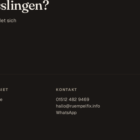
slingen?
et sich
IET
KONTAKT
se
01512 482 9469
hallo@ruempelfix.info
WhatsApp