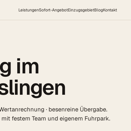
Leistungen
Sofort-Angebot
Einzugsgebiet
Blog
Kontakt
g im
slingen
 Wertanrechnung · besenreine Übergabe.
n mit festem Team und eigenem Fuhrpark.