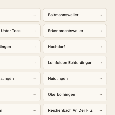
→
Baltmannsweiler
→
 Unter Teck
→
Erkenbrechtsweiler
→
lingen
→
Hochdorf
→
→
Leinfelden Echterdingen
→
zlingen
→
Neidlingen
→
→
Oberboihingen
→
en
→
Reichenbach An Der Fils
→