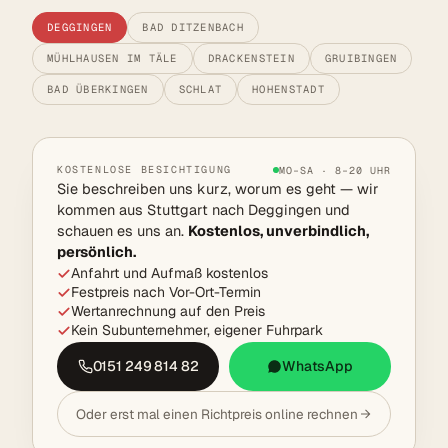
DEGGINGEN
BAD DITZENBACH
MÜHLHAUSEN IM TÄLE
DRACKENSTEIN
GRUIBINGEN
BAD ÜBERKINGEN
SCHLAT
HOHENSTADT
KOSTENLOSE BESICHTIGUNG
MO–SA · 8–20 UHR
Sie beschreiben uns kurz, worum es geht — wir
kommen aus Stuttgart nach Deggingen und
schauen es uns an.
Kostenlos, unverbindlich,
persönlich.
Anfahrt und Aufmaß kostenlos
Festpreis nach Vor-Ort-Termin
Wertanrechnung auf den Preis
Kein Subunternehmer, eigener Fuhrpark
0151 249 814 82
WhatsApp
Oder erst mal einen Richtpreis online rechnen