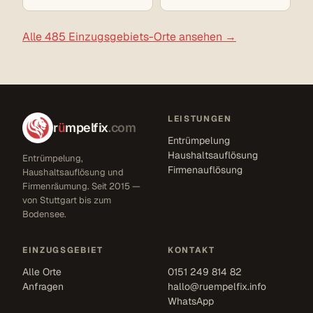
Alle 485 Einzugsgebiets-Orte ansehen →
LEISTUNGEN
r
ü
mpelfix
.com
Entrümpelung
Haushaltsauflösung
Entrümpelung,
Firmenauflösung
Haushaltsauflösung und
Firmenräumung. Seit 2015 —
von Stuttgart bis zum
Bodensee.
EINZUGSGEBIET
KONTAKT
Alle Orte
0151 249 814 82
Anfragen
hallo@ruempelfix.info
WhatsApp