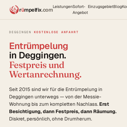
Leistungen
Sofort-
Einzugsgebiet
Blog
Ko
r
ü
mpelfix
.com
Angebot
DEGGINGEN
·
KOSTENLOSE ANFAHRT
Entrümpelung
in Deggingen.
Festpreis und
Wertanrechnung.
Seit 2015 sind wir für die Entrümpelung in
Deggingen unterwegs — von der Messie-
Wohnung bis zum kompletten Nachlass.
Erst
Besichtigung, dann Festpreis, dann Räumung.
Diskret, persönlich, ohne Drumherum.