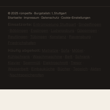
© 2025 rümpelfix · Burgstallstr. 1, Stuttgart
Startseite
·
Impressum
·
Datenschutz
·
Cookie-Einstellungen
Einsatzorte:
Entrümpelung Stuttgart
·
Sindelfingen
·
Böblingen
·
Esslingen
·
Ludwigsburg
·
Göppingen
·
Reutlingen
·
Tübingen
·
Konstanz
·
Ravensburg
·
Friedrichshafen
Häufig abgeholt:
Matratze
·
Sofa
·
Möbel
·
Kühlschrank
·
Waschmaschine
·
Bett
·
Schrank
·
Klavier
·
Sperrmüll
·
Elektroschrott
·
Tresor
·
Wasserbett
·
Einbauküche
·
Bücher
·
Teppich
·
Akten
·
Nachtspeicherofen