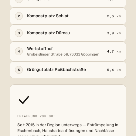
Kompostplatz Schlat
2
2,6
km
Kompostplatz Dürnau
3
3,9
km
Wertstoffhof
4
4,7
km
Großeislinger Straße 59, 73033 Göppingen
Grüngutplatz Roßbachstraße
5
5,4
km
ERFAHRUNG VOR ORT
Seit 2015 in der Region unterwegs — Entrümpelung in
Eschenbach, Haushaltsauflösungen und Nachlässe