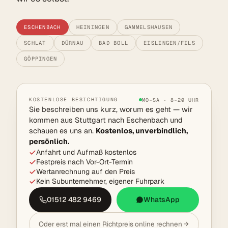
ESCHENBACH
HEININGEN
GAMMELSHAUSEN
SCHLAT
DÜRNAU
BAD BOLL
EISLINGEN/FILS
GÖPPINGEN
KOSTENLOSE BESICHTIGUNG
MO–SA · 8–20 UHR
Sie beschreiben uns kurz, worum es geht — wir
kommen aus Stuttgart nach Eschenbach und
schauen es uns an.
Kostenlos, unverbindlich,
persönlich.
Anfahrt und Aufmaß kostenlos
Festpreis nach Vor-Ort-Termin
Wertanrechnung auf den Preis
Kein Subunternehmer, eigener Fuhrpark
01512 482 9469
WhatsApp
Oder erst mal einen Richtpreis online rechnen