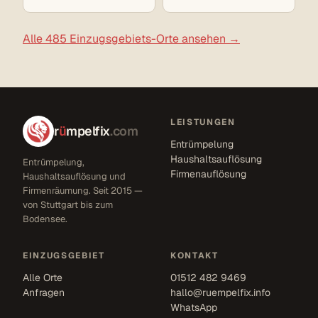
Alle 485 Einzugsgebiets-Orte ansehen →
LEISTUNGEN
r
ü
mpelfix
.com
Entrümpelung
Haushaltsauflösung
Entrümpelung,
Firmenauflösung
Haushaltsauflösung und
Firmenräumung. Seit 2015 —
von Stuttgart bis zum
Bodensee.
EINZUGSGEBIET
KONTAKT
Alle Orte
01512 482 9469
Anfragen
hallo@ruempelfix.info
WhatsApp