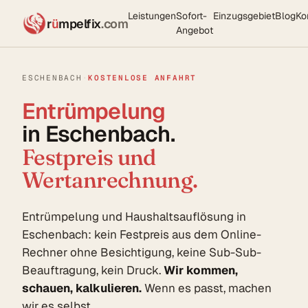
Leistungen
Sofort-
Einzugsgebiet
Blog
Ko
r
ü
mpelfix
.com
Angebot
ESCHENBACH
·
KOSTENLOSE ANFAHRT
Entrümpelung
in Eschenbach.
Festpreis und
Wertanrechnung.
Entrümpelung und Haushaltsauflösung in
Eschenbach: kein Festpreis aus dem Online-
Rechner ohne Besichtigung, keine Sub-Sub-
Beauftragung, kein Druck.
Wir kommen,
schauen, kalkulieren.
Wenn es passt, machen
wir es selbst.