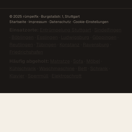
© 2025 rümpelfix · Burgstallstr. 1, Stuttgart
Startseite
·
Impressum
·
Datenschutz
·
Cookie-Einstellungen
Einsatzorte:
Entrümpelung Stuttgart
·
Sindelfingen
·
Böblingen
·
Esslingen
·
Ludwigsburg
·
Göppingen
·
Reutlingen
·
Tübingen
·
Konstanz
·
Ravensburg
·
Friedrichshafen
Häufig abgeholt:
Matratze
·
Sofa
·
Möbel
·
Kühlschrank
·
Waschmaschine
·
Bett
·
Schrank
·
Klavier
·
Sperrmüll
·
Elektroschrott