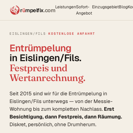
Leistungen
Sofort-
Einzugsgebiet
Blog
Ko
r
ü
mpelfix
.com
Angebot
EISLINGEN/FILS
·
KOSTENLOSE ANFAHRT
Entrümpelung
in Eislingen/Fils.
Festpreis und
Wertanrechnung.
Seit 2015 sind wir für die Entrümpelung in
Eislingen/Fils unterwegs — von der Messie-
Wohnung bis zum kompletten Nachlass.
Erst
Besichtigung, dann Festpreis, dann Räumung.
Diskret, persönlich, ohne Drumherum.