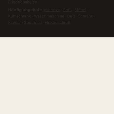
Friedrichshafen
Häufig abgeholt:
Matratze
·
Sofa
·
Möbel
·
Kühlschrank
·
Waschmaschine
·
Bett
·
Schrank
·
Klavier
·
Sperrmüll
·
Elektroschrott