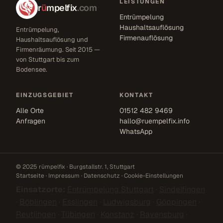
LEISTUNGEN
r
ü
mpelfix
.com
Entrümpelung
Haushaltsauflösung
Entrümpelung,
Firmenauflösung
Haushaltsauflösung und
Firmenräumung. Seit 2015 —
von Stuttgart bis zum
Bodensee.
EINZUGSGEBIET
KONTAKT
Alle Orte
01512 482 9469
Anfragen
hallo@ruempelfix.info
WhatsApp
© 2025 rümpelfix · Burgstallstr. 1, Stuttgart
Startseite
·
Impressum
·
Datenschutz
·
Cookie-Einstellungen
Einsatzorte:
Entrümpelung Stuttgart
·
Sindelfingen
·
Böblingen
·
Esslingen
·
Ludwigsburg
·
Göppingen
·
Reutlingen
·
Tübingen
·
Konstanz
·
Ravensburg
·