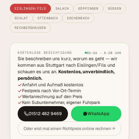
EISLINGEN/FILS
SALACH
GÖPPINGEN
SÜSSEN
SCHLAT
OTTENBACH
ESCHENBACH
RECHBERGHAUSEN
KOSTENLOSE BESICHTIGUNG
MO–SA · 8–20 UHR
Sie beschreiben uns kurz, worum es geht — wir
kommen aus Stuttgart nach Eislingen/Fils und
schauen es uns an.
Kostenlos, unverbindlich,
persönlich.
Anfahrt und Aufmaß kostenlos
Festpreis nach Vor-Ort-Termin
Wertanrechnung auf den Preis
Kein Subunternehmer, eigener Fuhrpark
01512 482 9469
WhatsApp
Oder erst mal einen Richtpreis online rechnen