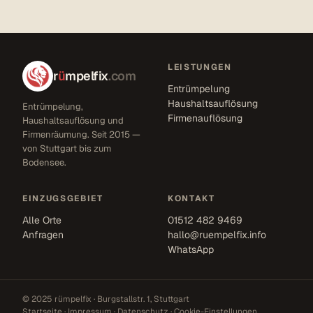
LEISTUNGEN
r
ü
mpelfix
.com
Entrümpelung
Haushaltsauflösung
Entrümpelung,
Firmenauflösung
Haushaltsauflösung und
Firmenräumung. Seit 2015 —
von Stuttgart bis zum
Bodensee.
EINZUGSGEBIET
KONTAKT
Alle Orte
01512 482 9469
Anfragen
hallo@ruempelfix.info
WhatsApp
© 2025 rümpelfix · Burgstallstr. 1, Stuttgart
Startseite
·
Impressum
·
Datenschutz
·
Cookie-Einstellungen