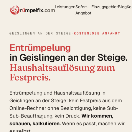
Leistungen
Sofort-
Einzugsgebiet
Blog
Ko
r
ü
mpelfix
.com
Angebot
GEISLINGEN AN DER STEIGE
·
KOSTENLOSE ANFAHRT
Entrümpelung
in Geislingen an der Steige.
Haushaltsauflösung zum
Festpreis.
Entrümpelung und Haushaltsauflösung in
Geislingen an der Steige: kein Festpreis aus dem
Online-Rechner ohne Besichtigung, keine Sub-
Sub-Beauftragung, kein Druck.
Wir kommen,
schauen, kalkulieren.
Wenn es passt, machen wir
es selbst.