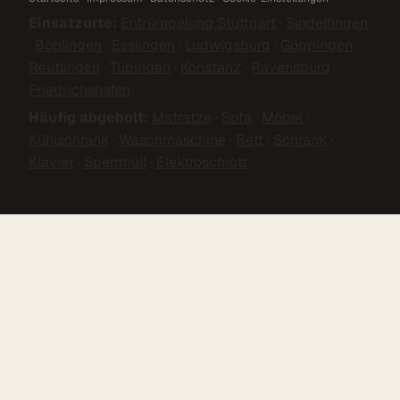
Einsatzorte:
Entrümpelung Stuttgart
·
Sindelfingen
·
Böblingen
·
Esslingen
·
Ludwigsburg
·
Göppingen
·
Reutlingen
·
Tübingen
·
Konstanz
·
Ravensburg
·
Friedrichshafen
Häufig abgeholt:
Matratze
·
Sofa
·
Möbel
·
Kühlschrank
·
Waschmaschine
·
Bett
·
Schrank
·
Klavier
·
Sperrmüll
·
Elektroschrott