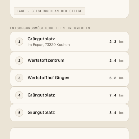
LAGE · GEISLINGEN AN DER STEIGE
ENTSORGUNGSMÖGLICHKEITEN IM UMKREIS
Grüngutplatz
1
2,3
km
Im Espan, 73329 Kuchen
Wertstoffzentrum
2
2,4
km
Wertstoffhof Gingen
3
6,2
km
Grüngutplatz
4
7,4
km
Grüngutplatz
5
8,4
km