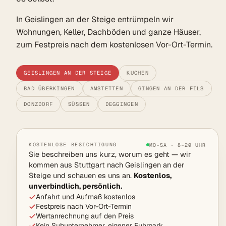
In Geislingen an der Steige entrümpeln wir
Wohnungen, Keller, Dachböden und ganze Häuser,
zum Festpreis nach dem kostenlosen Vor-Ort-Termin.
GEISLINGEN AN DER STEIGE
KUCHEN
BAD ÜBERKINGEN
AMSTETTEN
GINGEN AN DER FILS
DONZDORF
SÜSSEN
DEGGINGEN
KOSTENLOSE BESICHTIGUNG
MO–SA · 8–20 UHR
Sie beschreiben uns kurz, worum es geht — wir
kommen aus Stuttgart nach Geislingen an der
Steige und schauen es uns an.
Kostenlos,
unverbindlich, persönlich.
Anfahrt und Aufmaß kostenlos
Festpreis nach Vor-Ort-Termin
Wertanrechnung auf den Preis
Kein Subunternehmer, eigener Fuhrpark