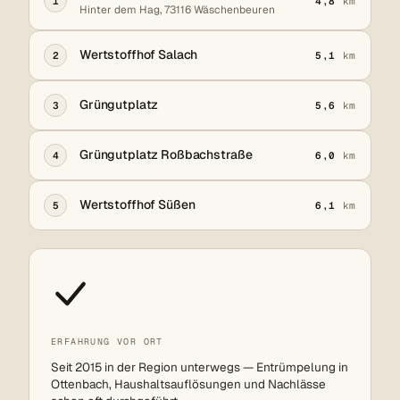
1
4,8
km
Hinter dem Hag, 73116 Wäschenbeuren
Wertstoffhof Salach
2
5,1
km
Grüngutplatz
3
5,6
km
Grüngutplatz Roßbachstraße
4
6,0
km
Wertstoffhof Süßen
5
6,1
km
ERFAHRUNG VOR ORT
Seit 2015 in der Region unterwegs — Entrümpelung in
Ottenbach, Haushaltsauflösungen und Nachlässe