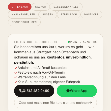
OTTENBACH
SALACH
EISLINGEN/FILS
WÄSCHENBEUREN
SÜSSEN
BIRENBACH
DONZDORF
RECHBERGHAUSEN
KOSTENLOSE BESICHTIGUNG
MO–SA · 8–20 UHR
Sie beschreiben uns kurz, worum es geht — wir
kommen aus Stuttgart nach Ottenbach und
schauen es uns an.
Kostenlos, unverbindlich,
persönlich.
Anfahrt und Aufmaß kostenlos
Festpreis nach Vor-Ort-Termin
Wertanrechnung auf den Preis
Kein Subunternehmer, eigener Fuhrpark
01512 482 9469
WhatsApp
Oder erst mal einen Richtpreis online rechnen