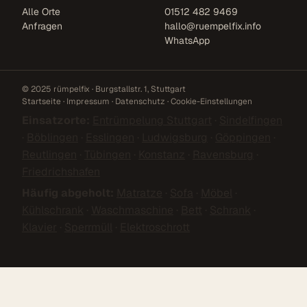
Alle Orte
01512 482 9469
Anfragen
hallo@ruempelfix.info
WhatsApp
© 2025 rümpelfix · Burgstallstr. 1, Stuttgart
Startseite
·
Impressum
·
Datenschutz
·
Cookie-Einstellungen
Einsatzorte:
Entrümpelung Stuttgart
·
Sindelfingen
·
Böblingen
·
Esslingen
·
Ludwigsburg
·
Göppingen
·
Reutlingen
·
Tübingen
·
Konstanz
·
Ravensburg
·
Friedrichshafen
Häufig abgeholt:
Matratze
·
Sofa
·
Möbel
·
Kühlschrank
·
Waschmaschine
·
Bett
·
Schrank
·
Klavier
·
Sperrmüll
·
Elektroschrott