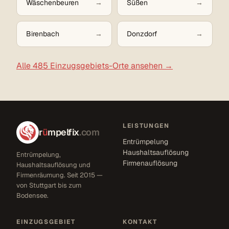
Wäschenbeuren
Süßen
Birenbach
Donzdorf
Alle 485 Einzugsgebiets-Orte ansehen →
LEISTUNGEN
r
ü
mpelfix
.com
Entrümpelung
Haushaltsauflösung
Entrümpelung,
Firmenauflösung
Haushaltsauflösung und
Firmenräumung. Seit 2015 —
von Stuttgart bis zum
Bodensee.
EINZUGSGEBIET
KONTAKT