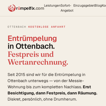
Leistungen
Sofort-
Einzugsgebiet
Blog
Ko
r
ü
mpelfix
.com
Angebot
OTTENBACH
·
KOSTENLOSE ANFAHRT
Entrümpelung
in Ottenbach.
Festpreis und
Wertanrechnung.
Seit 2015 sind wir für die Entrümpelung in
Ottenbach unterwegs — von der Messie-
Wohnung bis zum kompletten Nachlass.
Erst
Besichtigung, dann Festpreis, dann Räumung.
Diskret, persönlich, ohne Drumherum.