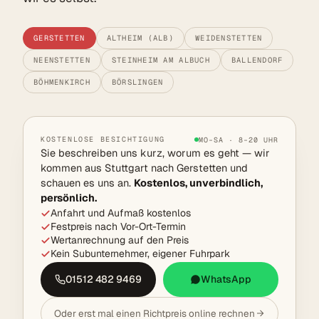
GERSTETTEN
ALTHEIM (ALB)
WEIDENSTETTEN
NEENSTETTEN
STEINHEIM AM ALBUCH
BALLENDORF
BÖHMENKIRCH
BÖRSLINGEN
KOSTENLOSE BESICHTIGUNG
MO–SA · 8–20 UHR
Sie beschreiben uns kurz, worum es geht — wir
kommen aus Stuttgart nach Gerstetten und
schauen es uns an.
Kostenlos, unverbindlich,
persönlich.
Anfahrt und Aufmaß kostenlos
Festpreis nach Vor-Ort-Termin
Wertanrechnung auf den Preis
Kein Subunternehmer, eigener Fuhrpark
01512 482 9469
WhatsApp
Oder erst mal einen Richtpreis online rechnen