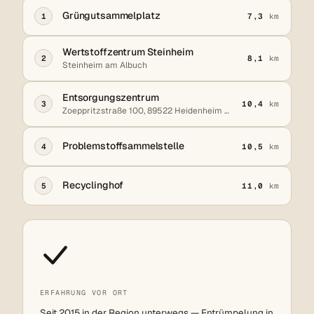
Grüngutsammelplatz
1
7,3
km
Wertstoffzentrum Steinheim
2
8,1
km
Steinheim am Albuch
Entsorgungszentrum
3
10,4
km
Zoeppritzstraße 100, 89522 Heidenheim an der Brenz
Problemstoffsammelstelle
4
10,5
km
Recyclinghof
5
11,0
km
ERFAHRUNG VOR ORT
Seit 2015 in der Region unterwegs — Entrümpelung in