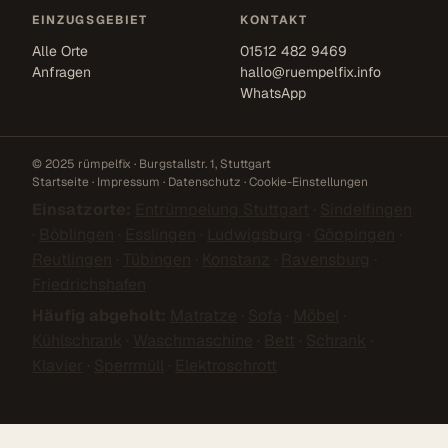
EINZUGSGEBIET
KONTAKT
Alle Orte
01512 482 9469
Anfragen
hallo@ruempelfix.info
WhatsApp
© 2025 rümpelfix · Burgstallstr. 1, Stuttgart
Startseite
·
Impressum
·
Datenschutz
·
Cookie-Einstellungen
Einsatzorte:
Entrümpelung Stuttgart
·
Sindelfingen
·
Böblingen
·
Esslingen
·
Ludwigsburg
·
Göppingen
·
Reutlingen
·
Tübingen
·
Konstanz
·
Ravensburg
·
Friedrichshafen
Häufig abgeholt:
Matratze
·
Sofa
·
Möbel
·
Kühlschrank
·
Waschmaschine
·
Bett
·
Schrank
·
Klavier
·
Sperrmüll
·
Elektroschrott