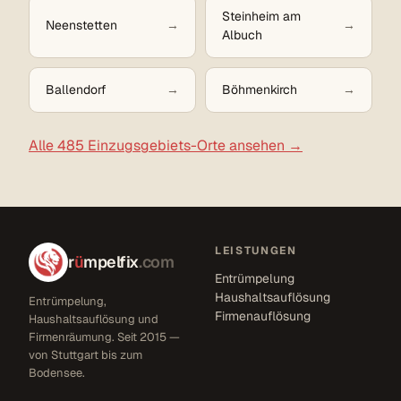
Steinheim am
Neenstetten
Albuch
Ballendorf
Böhmenkirch
Alle 485 Einzugsgebiets-Orte ansehen →
LEISTUNGEN
r
ü
mpelfix
.com
Entrümpelung
Haushaltsauflösung
Entrümpelung,
Firmenauflösung
Haushaltsauflösung und
Firmenräumung. Seit 2015 —
von Stuttgart bis zum
Bodensee.