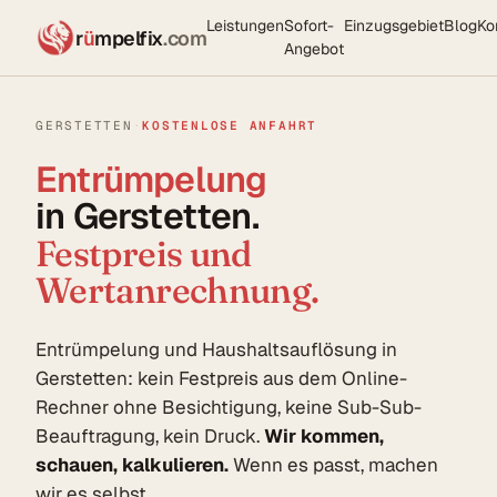
Leistungen
Sofort-
Einzugsgebiet
Blog
Ko
r
ü
mpelfix
.com
Angebot
GERSTETTEN
·
KOSTENLOSE ANFAHRT
Entrümpelung
in Gerstetten.
Festpreis und
Wertanrechnung.
Entrümpelung und Haushaltsauflösung in
Gerstetten: kein Festpreis aus dem Online-
Rechner ohne Besichtigung, keine Sub-Sub-
Beauftragung, kein Druck.
Wir kommen,
schauen, kalkulieren.
Wenn es passt, machen
wir es selbst.