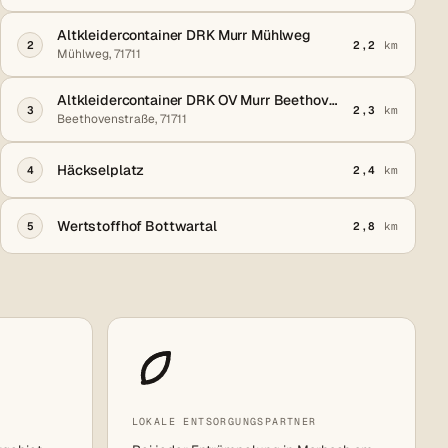
Altkleidercontainer DRK Murr Mühlweg
2
2,2
km
Mühlweg, 71711
Altkleidercontainer DRK OV Murr Beethovenstraße
3
2,3
km
Beethovenstraße, 71711
Häckselplatz
4
2,4
km
Wertstoffhof Bottwartal
5
2,8
km
LOKALE ENTSORGUNGSPARTNER