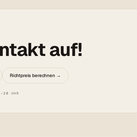
takt auf!
Richtpreis berechnen →
8–20 UHR