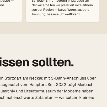
zgebiet —
Bei jeder Entrümpelung in Marbach am
und
Neckar arbeiten wir präferiert mit Partnern
aus der Region — kurze Wege, saubere
Trennung, bessere Umweltbilanz.
ssen sollten.
von Stuttgart am Neckar, mit S-Bahn-Anschluss über
h abgesetzt vom Hauptort. Seit 2022 trägt Marbach
eraturarchiv und Literaturmuseum der Moderne haben
manchmal erschwerte Zufahrten — wir setzen kleinere