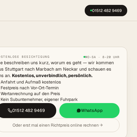
01512 482 9469
OSTENLOSE BESICHTIGUNG
MO–SA · 8–20 UHR
ie beschreiben uns kurz, worum es geht — wir kommen
us Stuttgart nach Marbach am Neckar und schauen es
ns an.
Kostenlos, unverbindlich, persönlich.
Anfahrt und Aufmaß kostenlos
Festpreis nach Vor-Ort-Termin
Wertanrechnung auf den Preis
Kein Subunternehmer, eigener Fuhrpark
01512 482 9469
WhatsApp
Oder erst mal einen Richtpreis online rechnen