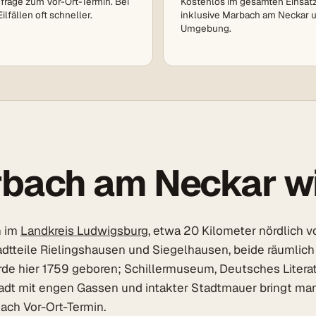
frage zum Vor-Ort-Termin. Bei
Kostenlos im gesamten Einsat
lfällen oft schneller.
inklusive Marbach am Neckar 
Umgebung.
bach am Neckar wi
n im
Landkreis Ludwigsburg
, etwa 20 Kilometer nördlich 
tadtteile Rielingshausen und Siegelhausen, beide räumlic
er wurde hier 1759 geboren; Schillermuseum, Deutsches Lit
Altstadt mit engen Gassen und intakter Stadtmauer bringt 
nach Vor-Ort-Termin.