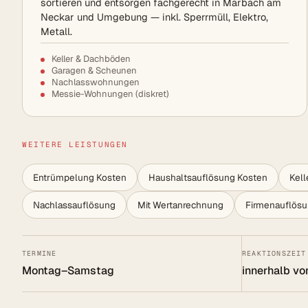
sortieren und entsorgen fachgerecht in Marbach am
Neckar und Umgebung — inkl. Sperrmüll, Elektro,
Metall.
Keller & Dachböden
Garagen & Scheunen
Nachlasswohnungen
Messie-Wohnungen (diskret)
WEITERE LEISTUNGEN
Entrümpelung Kosten
Haushaltsauflösung Kosten
Kel
Nachlassauflösung
Mit Wertanrechnung
Firmenauflös
TERMINE
REAKTIONSZEIT
Montag–Samstag
innerhalb vo