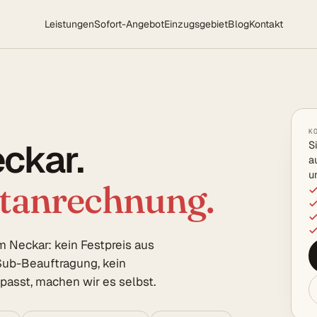
Leistungen
Sofort-Angebot
Einzugsgebiet
Blog
Kontakt
K
ckar.
S
a
u
rtanrechnung.
 Neckar: kein Festpreis aus
ub-Beauftragung, kein
asst, machen wir es selbst.