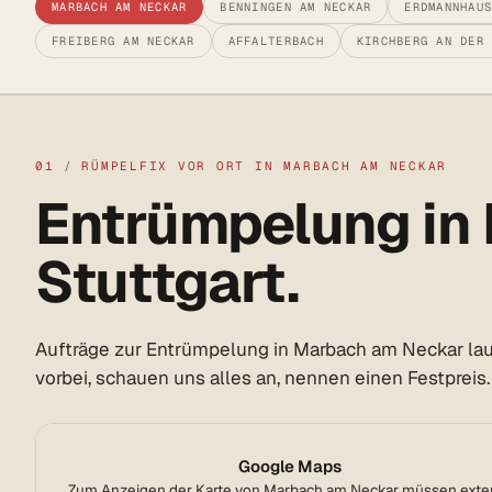
MARBACH AM NECKAR
BENNINGEN AM NECKAR
ERDMANNHAU
FREIBERG AM NECKAR
AFFALTERBACH
KIRCHBERG AN DER
01
/
RÜMPELFIX VOR ORT IN MARBACH AM NECKAR
Entrümpelung in
Stuttgart.
Aufträge zur Entrümpelung in Marbach am Neckar lauf
vorbei, schauen uns alles an, nennen einen Festpreis.
Google Maps
Zum Anzeigen der Karte von Marbach am Neckar müssen exte