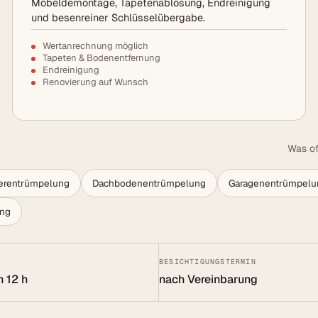
Möbeldemontage, Tapetenablösung, Endreinigung
und besenreiner Schlüsselübergabe.
Wertanrechnung möglich
Tapeten & Bodenentfernung
Endreinigung
Renovierung auf Wunsch
Was of
lerentrümpelung
Dachbodenentrümpelung
Garagenentrümpelu
ung
BESICHTIGUNGSTERMIN
n 12 h
nach Vereinbarung