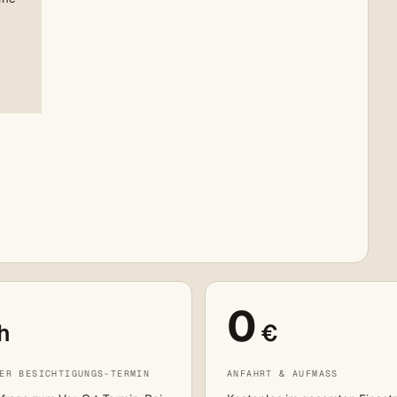
0
h
€
ER BESICHTIGUNGS-TERMIN
ANFAHRT & AUFMASS