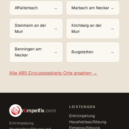
Affalterbach
Marbach am Neckar
Steinheim an der
Kirchberg an der
Murr
Murr
Benningen am
Burgstetten
Neckar
Alle 485 Einzugsgebiets-Orte ansehen →
LEISTUNGEN
r
ü
mpelfix
.com
Entrümpelung
Haushaltsauflösung
Entrümpelung,
Firmenauflösung
Haushaltsauflösung und