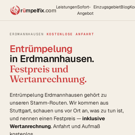
Leistungen
Sofort-
Einzugsgebiet
Blog
Ko
r
ü
mpelfix
.com
Angebot
ERDMANNHAUSEN
·
KOSTENLOSE ANFAHRT
Entrümpelung
in Erdmannhausen.
Festpreis und
Wertanrechnung.
Entrümpelung Erdmannhausen gehört zu
unseren Stamm-Routen. Wir kommen aus
Stuttgart, schauen uns vor Ort an, was zu tun ist,
und nennen einen Festpreis —
inklusive
Wertanrechnung
. Anfahrt und Aufmaß
kostenlos.