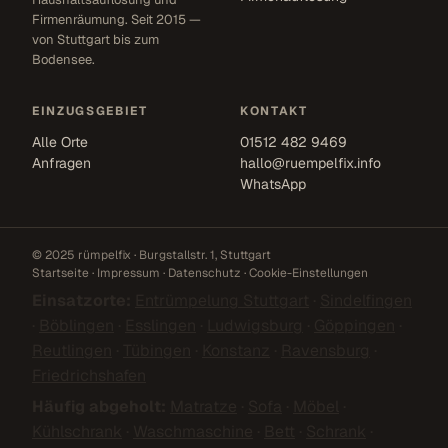
Firmenräumung. Seit 2015 —
von Stuttgart bis zum
Bodensee.
EINZUGSGEBIET
KONTAKT
Alle Orte
01512 482 9469
Anfragen
hallo@ruempelfix.info
WhatsApp
© 2025 rümpelfix · Burgstallstr. 1, Stuttgart
Startseite
·
Impressum
·
Datenschutz
·
Cookie-Einstellungen
Einsatzorte:
Entrümpelung Stuttgart
·
Sindelfingen
·
Böblingen
·
Esslingen
·
Ludwigsburg
·
Göppingen
·
Reutlingen
·
Tübingen
·
Konstanz
·
Ravensburg
·
Friedrichshafen
Häufig abgeholt:
Matratze
·
Sofa
·
Möbel
·
Kühlschrank
·
Waschmaschine
·
Bett
·
Schrank
·