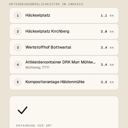
ENTSORGUNGSMÖGLICHKEITEN IM UMKREIS
Häckselplatz
1
1,1
km
Häckselplatz Kirchberg
2
2,0
km
Wertstoffhof Bottwartal
3
3,4
km
Altkleidercontainer DRK Murr Mühlweg
4
3,4
km
Mühlweg, 71711
Kompostieranlage Häldenmühle
5
3,5
km
ERFAHRUNG VOR ORT