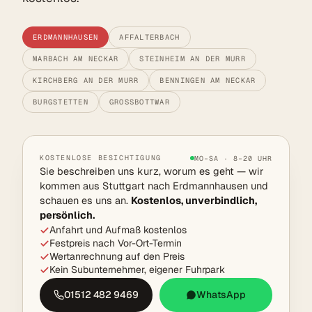
ERDMANNHAUSEN
AFFALTERBACH
MARBACH AM NECKAR
STEINHEIM AN DER MURR
KIRCHBERG AN DER MURR
BENNINGEN AM NECKAR
BURGSTETTEN
GROSSBOTTWAR
KOSTENLOSE BESICHTIGUNG
MO–SA · 8–20 UHR
Sie beschreiben uns kurz, worum es geht — wir
kommen aus Stuttgart nach Erdmannhausen und
schauen es uns an.
Kostenlos, unverbindlich,
persönlich.
Anfahrt und Aufmaß kostenlos
Festpreis nach Vor-Ort-Termin
Wertanrechnung auf den Preis
Kein Subunternehmer, eigener Fuhrpark
01512 482 9469
WhatsApp