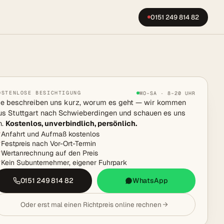
0151 249 814 82
OSTENLOSE BESICHTIGUNG
MO–SA · 8–20 UHR
ie beschreiben uns kurz, worum es geht — wir kommen
us Stuttgart nach Schwieberdingen und schauen es uns
n.
Kostenlos, unverbindlich, persönlich.
Anfahrt und Aufmaß kostenlos
Festpreis nach Vor-Ort-Termin
Wertanrechnung auf den Preis
Kein Subunternehmer, eigener Fuhrpark
0151 249 814 82
WhatsApp
Oder erst mal einen Richtpreis online rechnen