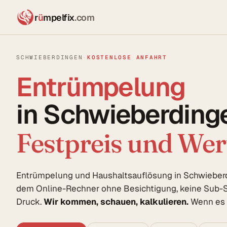
r
ü
mpelfix
.com
SCHWIEBERDINGEN
·
KOSTENLOSE ANFAHRT
Entrümpelung
in Schwieberding
Festpreis und We
Entrümpelung und Haushaltsauflösung in Schwieberd
dem Online-Rechner ohne Besichtigung, keine Sub-S
Druck.
Wir kommen, schauen, kalkulieren.
Wenn es p