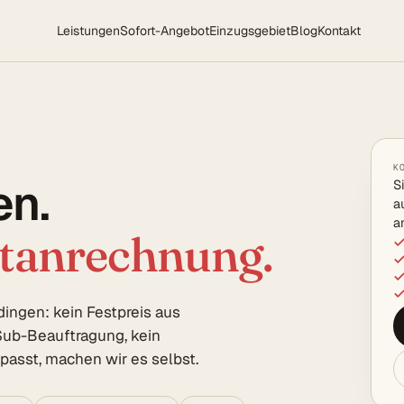
Leistungen
Sofort-Angebot
Einzugsgebiet
Blog
Kontakt
K
en.
S
a
a
rtanrechnung.
ingen: kein Festpreis aus
ub-Beauftragung, kein
asst, machen wir es selbst.