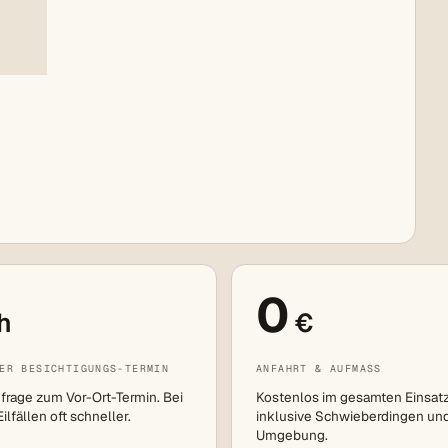
0
h
€
ER BESICHTIGUNGS-TERMIN
ANFAHRT & AUFMASS
frage zum Vor-Ort-Termin. Bei
Kostenlos im gesamten Einsat
lfällen oft schneller.
inklusive Schwieberdingen un
Umgebung.