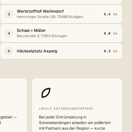
Wertstoffhof Weilimdorf
3
5,4
km
Hemminger Straße 125, 70499 Stuttgart
Schaal + Müller
4
6,0
km
Benzstraße 2, 71254 Ditzingen
Häckselplatz Asperg
5
6,3
km
LOKALE ENTSORGUNGSPARTNER
zgebiet —
Bei jeder Entrümpelung in
d
Schwieberdingen arbeiten wir präferiert
mit Partnern aus der Region — kurze