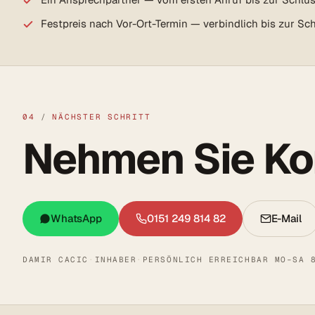
Festpreis nach Vor-Ort-Termin — verbindlich bis zur S
04
/
NÄCHSTER SCHRITT
Nehmen Sie Kon
WhatsApp
0151 249 814 82
E-Mail
DAMIR CACIC
·
INHABER
·
PERSÖNLICH ERREICHBAR MO–SA 