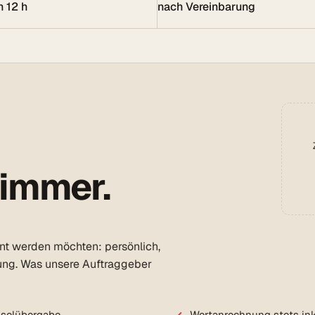
n 12 h
nach Vereinbarung
 immer.
ent werden möchten: persönlich,
ung. Was unsere Auftraggeber
sselübergabe
Wertanrechnung stets ink