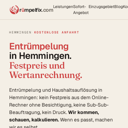
Leistungen
Sofort-
Einzugsgebiet
Blog
Ko
r
ü
mpelfix
.com
Angebot
HEMMINGEN
·
KOSTENLOSE ANFAHRT
Entrümpelung
in Hemmingen.
Festpreis und
Wertanrechnung.
Entrümpelung und Haushaltsauflösung in
Hemmingen: kein Festpreis aus dem Online-
Rechner ohne Besichtigung, keine Sub-Sub-
Beauftragung, kein Druck.
Wir kommen,
schauen, kalkulieren.
Wenn es passt, machen
wir es selbst.