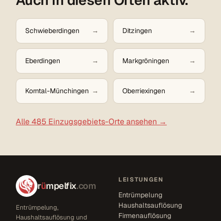
Schwieberdingen
Ditzingen
Eberdingen
Markgröningen
Korntal-Münchingen
Oberriexingen
Alle 485 Einzugsgebiets-Orte ansehen →
LEISTUNGEN
r
ü
mpelfix
.com
Entrümpelung
Haushaltsauflösung
Entrümpelung,
Firmenauflösung
Haushaltsauflösung und