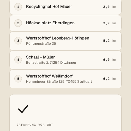
Recyclinghof Hof Mauer
1
3,0
km
Häckselplatz Eberdingen
2
3,9
km
Wertstoffhof Leonberg-Höfingen
3
5,2
km
Röntgenstraße 35
Schaal + Müller
4
6,0
km
Benzstraße 2, 71254 Ditzingen
Wertstoffhof Weilimdorf
5
6,2
km
Hemminger Straße 125, 70499 Stuttgart
ERFAHRUNG VOR ORT