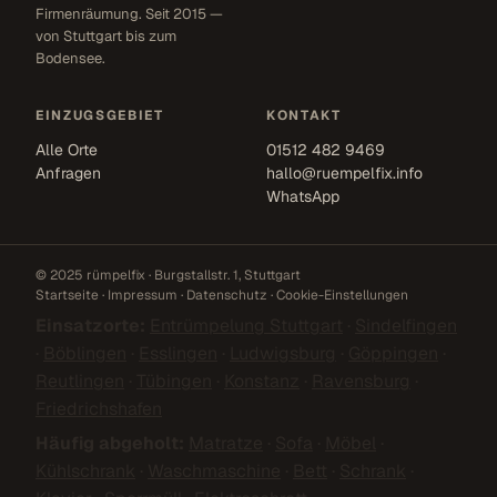
Firmenräumung. Seit 2015 —
von Stuttgart bis zum
Bodensee.
EINZUGSGEBIET
KONTAKT
Alle Orte
01512 482 9469
Anfragen
hallo@ruempelfix.info
WhatsApp
© 2025 rümpelfix · Burgstallstr. 1, Stuttgart
Startseite
·
Impressum
·
Datenschutz
·
Cookie-Einstellungen
Einsatzorte:
Entrümpelung Stuttgart
·
Sindelfingen
·
Böblingen
·
Esslingen
·
Ludwigsburg
·
Göppingen
·
Reutlingen
·
Tübingen
·
Konstanz
·
Ravensburg
·
Friedrichshafen
Häufig abgeholt:
Matratze
·
Sofa
·
Möbel
·
Kühlschrank
·
Waschmaschine
·
Bett
·
Schrank
·