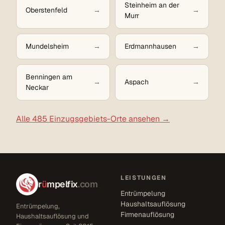
Steinheim an der
Oberstenfeld
Murr
Mundelsheim
Erdmannhausen
Benningen am
Aspach
Neckar
Alle 485 Einzugsgebiets-Orte ansehen →
LEISTUNGEN
r
ü
mpelfix
.com
Entrümpelung
Haushaltsauflösung
Entrümpelung,
Firmenauflösung
Haushaltsauflösung und