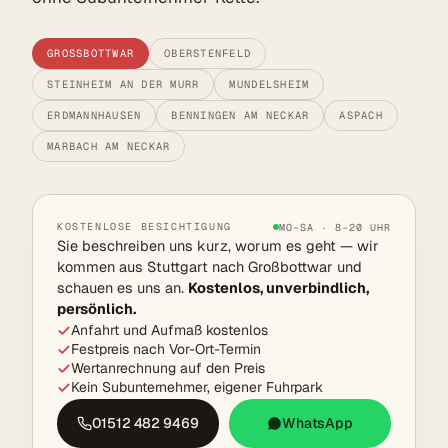
GROSSBOTTWAR
OBERSTENFELD
STEINHEIM AN DER MURR
MUNDELSHEIM
ERDMANNHAUSEN
BENNINGEN AM NECKAR
ASPACH
MARBACH AM NECKAR
KOSTENLOSE BESICHTIGUNG
MO–SA · 8–20 UHR
Sie beschreiben uns kurz, worum es geht — wir
kommen aus Stuttgart nach Großbottwar und
schauen es uns an.
Kostenlos, unverbindlich,
persönlich.
Anfahrt und Aufmaß kostenlos
Festpreis nach Vor-Ort-Termin
Wertanrechnung auf den Preis
Kein Subunternehmer, eigener Fuhrpark
01512 482 9469
WhatsApp