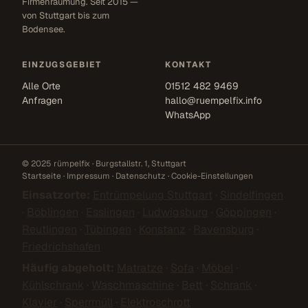
Firmenräumung. Seit 2015 —
von Stuttgart bis zum
Bodensee.
EINZUGSGEBIET
KONTAKT
Alle Orte
01512 482 9469
Anfragen
hallo@ruempelfix.info
WhatsApp
© 2025 rümpelfix · Burgstallstr. 1, Stuttgart
Startseite
·
Impressum
·
Datenschutz
·
Cookie-Einstellungen
Einsatzorte:
Entrümpelung Stuttgart
·
Sindelfingen
·
Böblingen
·
Esslingen
·
Ludwigsburg
·
Göppingen
·
Reutlingen
·
Tübingen
·
Konstanz
·
Ravensburg
·
Friedrichshafen
Häufig abgeholt:
Matratze
·
Sofa
·
Möbel
·
Kühlschrank
·
Waschmaschine
·
Bett
·
Schrank
·
Klavier
·
Sperrmüll
·
Elektroschrott