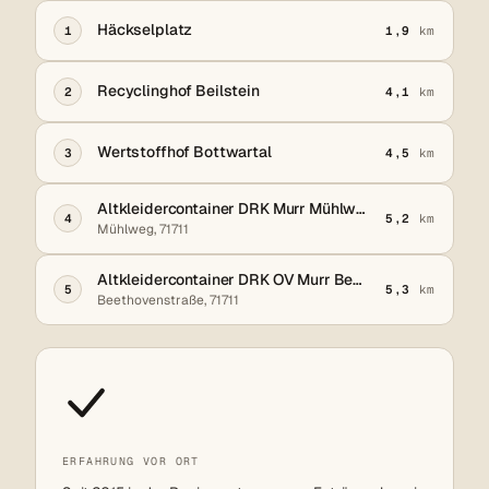
Häckselplatz
1
1,9
km
Recyclinghof Beilstein
2
4,1
km
Wertstoffhof Bottwartal
3
4,5
km
Altkleidercontainer DRK Murr Mühlweg
4
5,2
km
Mühlweg, 71711
Altkleidercontainer DRK OV Murr Beethovenstraße
5
5,3
km
Beethovenstraße, 71711
ERFAHRUNG VOR ORT