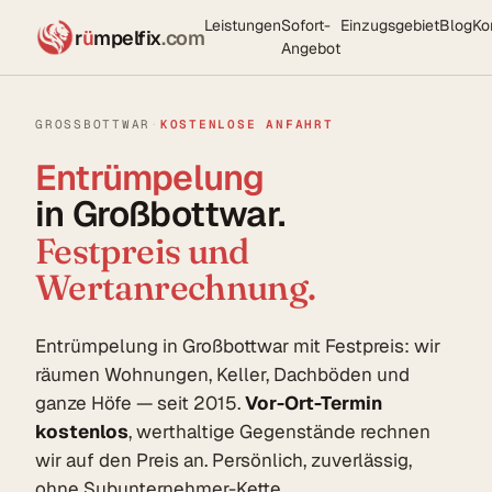
Leistungen
Sofort-
Einzugsgebiet
Blog
Ko
r
ü
mpelfix
.com
Angebot
GROSSBOTTWAR
·
KOSTENLOSE ANFAHRT
Entrümpelung
in Großbottwar.
Festpreis und
Wertanrechnung.
Entrümpelung in Großbottwar mit Festpreis: wir
räumen Wohnungen, Keller, Dachböden und
ganze Höfe — seit 2015.
Vor-Ort-Termin
kostenlos
, werthaltige Gegenstände rechnen
wir auf den Preis an. Persönlich, zuverlässig,
ohne Subunternehmer-Kette.