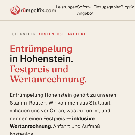
Leistungen
Sofort-
Einzugsgebiet
Blog
Ko
r
ü
mpelfix
.com
Angebot
HOHENSTEIN
·
KOSTENLOSE ANFAHRT
Entrümpelung
in Hohenstein.
Festpreis und
Wertanrechnung.
Entrümpelung Hohenstein gehört zu unseren
Stamm-Routen. Wir kommen aus Stuttgart,
schauen uns vor Ort an, was zu tun ist, und
nennen einen Festpreis —
inklusive
Wertanrechnung
. Anfahrt und Aufmaß
kostenlos.