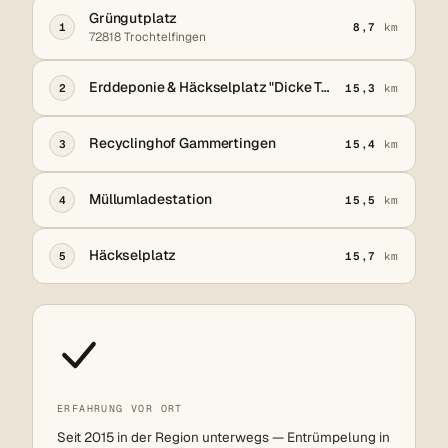
Grüngutplatz
1
8,7
km
72818 Trochtelfingen
Erddeponie & Häckselplatz "Dicke Teil"
2
15,3
km
Recyclinghof Gammertingen
3
15,4
km
Müllumladestation
4
15,5
km
Häckselplatz
5
15,7
km
ERFAHRUNG VOR ORT
Seit 2015 in der Region unterwegs — Entrümpelung in