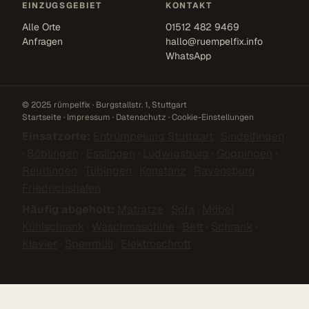
EINZUGSGEBIET
KONTAKT
Alle Orte
01512 482 9469
Anfragen
hallo@ruempelfix.info
WhatsApp
© 2025 rümpelfix · Burgstallstr. 1, Stuttgart
Startseite
·
Impressum
·
Datenschutz
·
Cookie-Einstellungen
Einsatzorte:
Entrümpelung Stuttgart
·
Sindelfingen
·
Böblingen
·
Esslingen
·
Ludwigsburg
·
Göppingen
·
Reutlingen
·
Tübingen
·
Konstanz
·
Ravensburg
·
Friedrichshafen
Häufig abgeholt:
Matratze
·
Sofa
·
Möbel
·
Kühlschrank
·
Waschmaschine
·
Bett
·
Schrank
·
Klavier
·
Sperrmüll
·
Elektroschrott