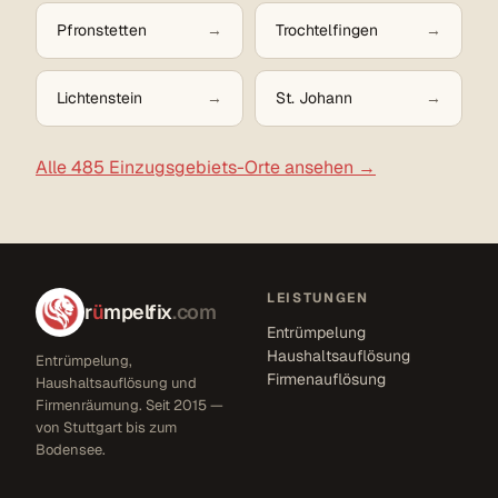
Pfronstetten
Trochtelfingen
Lichtenstein
St. Johann
Alle 485 Einzugsgebiets-Orte ansehen →
LEISTUNGEN
r
ü
mpelfix
.com
Entrümpelung
Haushaltsauflösung
Entrümpelung,
Firmenauflösung
Haushaltsauflösung und
Firmenräumung. Seit 2015 —
von Stuttgart bis zum
Bodensee.