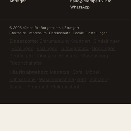
Anfragen
hallo@ruempelfix.info
WhatsApp
© 2025 rümpelfix · Burgstallstr. 1, Stuttgart
Startseite
·
Impressum
·
Datenschutz
·
Cookie-Einstellungen
Einsatzorte:
Entrümpelung Stuttgart
·
Sindelfingen
·
Böblingen
·
Esslingen
·
Ludwigsburg
·
Göppingen
·
Reutlingen
·
Tübingen
·
Konstanz
·
Ravensburg
·
Friedrichshafen
Häufig abgeholt:
Matratze
·
Sofa
·
Möbel
·
Kühlschrank
·
Waschmaschine
·
Bett
·
Schrank
·
Klavier
·
Sperrmüll
·
Elektroschrott