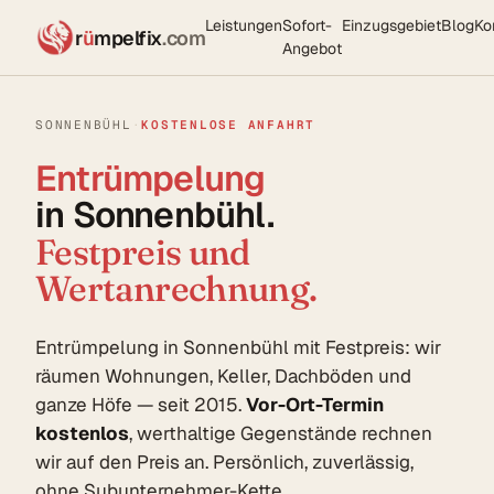
Leistungen
Sofort-
Einzugsgebiet
Blog
Ko
r
ü
mpelfix
.com
Angebot
SONNENBÜHL
·
KOSTENLOSE ANFAHRT
Entrümpelung
in Sonnenbühl.
Festpreis und
Wertanrechnung.
Entrümpelung in Sonnenbühl mit Festpreis: wir
räumen Wohnungen, Keller, Dachböden und
ganze Höfe — seit 2015.
Vor-Ort-Termin
kostenlos
, werthaltige Gegenstände rechnen
wir auf den Preis an. Persönlich, zuverlässig,
ohne Subunternehmer-Kette.