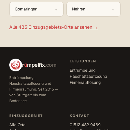
Gomaringen
Nehren
Alle 485 Einzugsgebiets-Orte ansehen →
LEISTUNGEN
r
ü
mpelfix
.com
Entrümpelung
Haushaltsauflösung
Entrümpelung,
Firmenauflösung
Haushaltsauflösung und
Firmenräumung. Seit 2015 —
von Stuttgart bis zum
Bodensee.
EINZUGSGEBIET
KONTAKT
Alle Orte
01512 482 9469