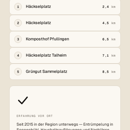
Häckselplatz
1
2,4
km
Häckselplatz
2
4,5
km
Komposthof Pfullingen
3
6,5
km
Häckselplatz Talheim
4
7,1
km
Grüngut Sammelplatz
5
8,5
km
ERFAHRUNG VOR ORT
Seit 2015 in der Region unterwegs — Entrümpelung in
Sonnenbühl, Haushaltsauflösungen und Nachlässe