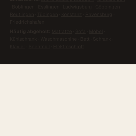
·
Böblingen
·
Esslingen
·
Ludwigsburg
·
Göppingen
·
Reutlingen
·
Tübingen
·
Konstanz
·
Ravensburg
·
Friedrichshafen
Häufig abgeholt:
Matratze
·
Sofa
·
Möbel
·
Kühlschrank
·
Waschmaschine
·
Bett
·
Schrank
·
Klavier
·
Sperrmüll
·
Elektroschrott