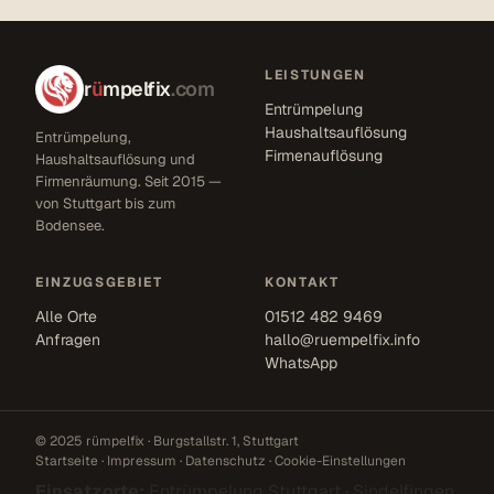
LEISTUNGEN
r
ü
mpelfix
.com
Entrümpelung
Haushaltsauflösung
Entrümpelung,
Firmenauflösung
Haushaltsauflösung und
Firmenräumung. Seit 2015 —
von Stuttgart bis zum
Bodensee.
EINZUGSGEBIET
KONTAKT
Alle Orte
01512 482 9469
Anfragen
hallo@ruempelfix.info
WhatsApp
© 2025 rümpelfix · Burgstallstr. 1, Stuttgart
Startseite
·
Impressum
·
Datenschutz
·
Cookie-Einstellungen
Einsatzorte:
Entrümpelung Stuttgart
·
Sindelfingen