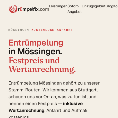
Leistungen
Sofort-
Einzugsgebiet
Blog
Ko
r
ü
mpelfix
.com
Angebot
MÖSSINGEN
·
KOSTENLOSE ANFAHRT
Entrümpelung
in Mössingen.
Festpreis und
Wertanrechnung.
Entrümpelung Mössingen gehört zu unseren
Stamm-Routen. Wir kommen aus Stuttgart,
schauen uns vor Ort an, was zu tun ist, und
nennen einen Festpreis —
inklusive
Wertanrechnung
. Anfahrt und Aufmaß
kostenlos.