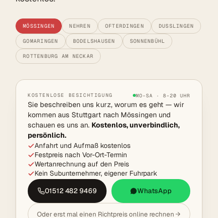
MÖSSINGEN
NEHREN
OFTERDINGEN
DUSSLINGEN
GOMARINGEN
BODELSHAUSEN
SONNENBÜHL
ROTTENBURG AM NECKAR
KOSTENLOSE BESICHTIGUNG
MO–SA · 8–20 UHR
Sie beschreiben uns kurz, worum es geht — wir
kommen aus Stuttgart nach Mössingen und
schauen es uns an.
Kostenlos, unverbindlich,
persönlich.
Anfahrt und Aufmaß kostenlos
Festpreis nach Vor-Ort-Termin
Wertanrechnung auf den Preis
Kein Subunternehmer, eigener Fuhrpark
01512 482 9469
WhatsApp
Oder erst mal einen Richtpreis online rechnen