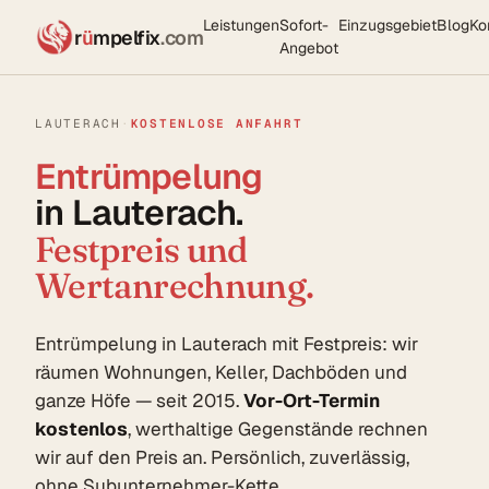
Leistungen
Sofort-
Einzugsgebiet
Blog
Ko
r
ü
mpelfix
.com
Angebot
LAUTERACH
·
KOSTENLOSE ANFAHRT
Entrümpelung
in Lauterach.
Festpreis und
Wertanrechnung.
Entrümpelung in Lauterach mit Festpreis: wir
räumen Wohnungen, Keller, Dachböden und
ganze Höfe — seit 2015.
Vor-Ort-Termin
kostenlos
, werthaltige Gegenstände rechnen
wir auf den Preis an. Persönlich, zuverlässig,
ohne Subunternehmer-Kette.