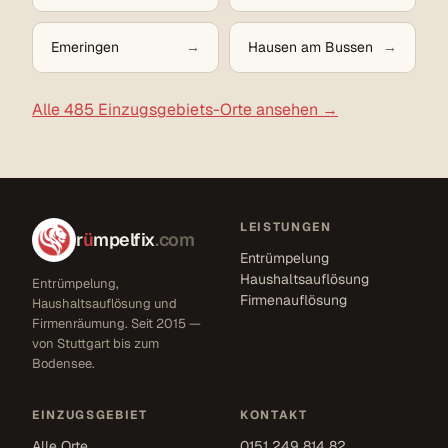
Emeringen
Hausen am Bussen
Alle 485 Einzugsgebiets-Orte ansehen →
LEISTUNGEN
r
ü
mpelfix
.com
Entrümpelung
Haushaltsauflösung
Entrümpelung,
Firmenauflösung
Haushaltsauflösung und
Firmenräumung. Seit 2015 —
von Stuttgart bis zum
Bodensee.
EINZUGSGEBIET
KONTAKT
Alle Orte
0151 249 814 82