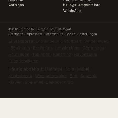
Anfragen
hallo@ruempelfix.info
WhatsApp
© 2025 rümpelfix · Burgstallstr. 1, Stuttgart
Startseite
·
Impressum
·
Datenschutz
·
Cookie-Einstellungen
Einsatzorte:
Entrümpelung Stuttgart
·
Sindelfingen
·
Böblingen
·
Esslingen
·
Ludwigsburg
·
Göppingen
·
Reutlingen
·
Tübingen
·
Konstanz
·
Ravensburg
·
Friedrichshafen
Häufig abgeholt:
Matratze
·
Sofa
·
Möbel
·
Kühlschrank
·
Waschmaschine
·
Bett
·
Schrank
·
Klavier
·
Sperrmüll
·
Elektroschrott