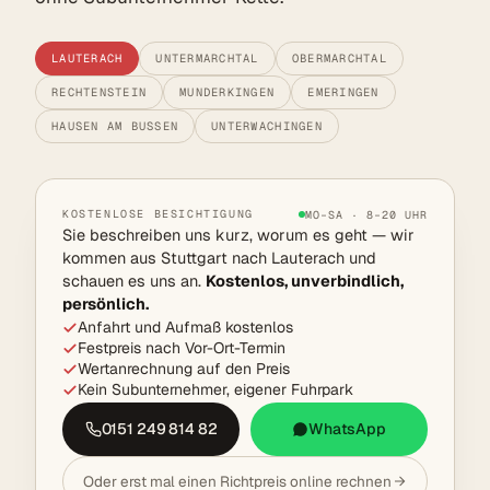
LAUTERACH
UNTERMARCHTAL
OBERMARCHTAL
RECHTENSTEIN
MUNDERKINGEN
EMERINGEN
HAUSEN AM BUSSEN
UNTERWACHINGEN
KOSTENLOSE BESICHTIGUNG
MO–SA · 8–20 UHR
Sie beschreiben uns kurz, worum es geht — wir
kommen aus Stuttgart nach Lauterach und
schauen es uns an.
Kostenlos, unverbindlich,
persönlich.
Anfahrt und Aufmaß kostenlos
Festpreis nach Vor-Ort-Termin
Wertanrechnung auf den Preis
Kein Subunternehmer, eigener Fuhrpark
0151 249 814 82
WhatsApp
Oder erst mal einen Richtpreis online rechnen