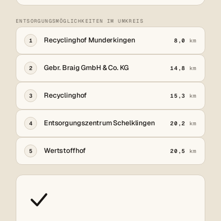
ENTSORGUNGSMÖGLICHKEITEN IM UMKREIS
Recyclinghof Munderkingen
1
8,0
km
Gebr. Braig GmbH & Co. KG
2
14,8
km
Recyclinghof
3
15,3
km
Entsorgungszentrum Schelklingen
4
20,2
km
Wertstoffhof
5
20,5
km