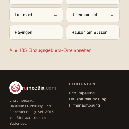
Lauterach
Untermarchtal
Hayingen
Hausen am Bussen
Alle 485 Einzugsgebiets-Orte ansehen →
LEISTUNGEN
r
ü
mpelfix
.com
Entrümpelung
Haushaltsauflösung
Entrümpelung,
Firmenauflösung
Haushaltsauflösung und
Firmenräumung. Seit 2015 —
von Stuttgart bis zum
Bodensee.