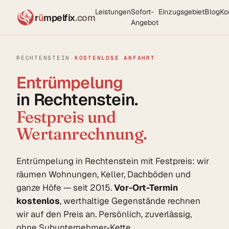
Leistungen
Sofort-
Einzugsgebiet
Blog
Ko
r
ü
mpelfix
.com
Angebot
RECHTENSTEIN
·
KOSTENLOSE ANFAHRT
Entrümpelung
in Rechtenstein.
Festpreis und
Wertanrechnung.
Entrümpelung in Rechtenstein mit Festpreis: wir
räumen Wohnungen, Keller, Dachböden und
ganze Höfe — seit 2015.
Vor-Ort-Termin
kostenlos
, werthaltige Gegenstände rechnen
wir auf den Preis an. Persönlich, zuverlässig,
ohne Subunternehmer-Kette.