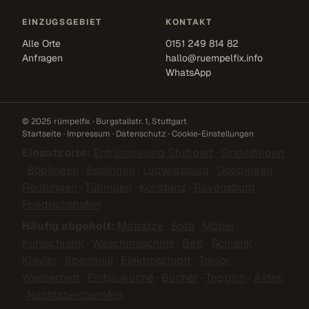
EINZUGSGEBIET
KONTAKT
Alle Orte
0151 249 814 82
Anfragen
hallo@ruempelfix.info
WhatsApp
© 2025 rümpelfix · Burgstallstr. 1, Stuttgart
Startseite
·
Impressum
·
Datenschutz
·
Cookie-Einstellungen
Einsatzorte:
Entrümpelung Stuttgart
·
Sindelfingen
·
Böblingen
·
Esslingen
·
Ludwigsburg
·
Göppingen
·
Reutlingen
·
Tübingen
·
Konstanz
·
Ravensburg
·
Friedrichshafen
Häufig abgeholt:
Matratze
·
Sofa
·
Möbel
·
Kühlschrank
·
Waschmaschine
·
Bett
·
Schrank
·
Klavier
·
Sperrmüll
·
Elektroschrott
·
Tresor
·
Wasserbett
·
Einbauküche
·
Bücher
·
Teppich
·
Akten
·
Nachtspeicherofen