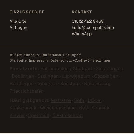
EINZUGSGEBIET
KONTAKT
Alle Orte
01512 482 9469
Anfragen
hallo@ruempelfix.info
WhatsApp
© 2025 rümpelfix · Burgstallstr. 1, Stuttgart
Startseite
·
Impressum
·
Datenschutz
·
Cookie-Einstellungen
Einsatzorte:
Entrümpelung Stuttgart
·
Sindelfingen
·
Böblingen
·
Esslingen
·
Ludwigsburg
·
Göppingen
·
Reutlingen
·
Tübingen
·
Konstanz
·
Ravensburg
·
Friedrichshafen
Häufig abgeholt:
Matratze
·
Sofa
·
Möbel
·
Kühlschrank
·
Waschmaschine
·
Bett
·
Schrank
·
Klavier
·
Sperrmüll
·
Elektroschrott