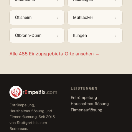
Ötisheim
Mühlacker
Ölbronn-Dürrn
Illingen
Alle 485 Einzugsgebiets-Orte ansehen →
LEISTUNGEN
r
ü
mpelfix
.com
Entrümpelung
Haushaltsauflösung
Entrümpelung,
Firmenauflösung
Haushaltsauflösung und
Firmenräumung. Seit 2015 —
von Stuttgart bis zum
Bodensee.