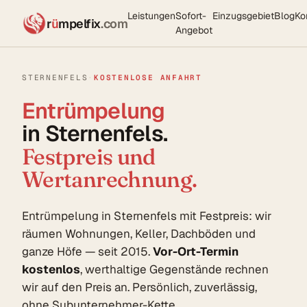
Leistungen
Sofort-
Einzugsgebiet
Blog
Ko
r
ü
mpelfix
.com
Angebot
STERNENFELS
·
KOSTENLOSE ANFAHRT
Entrümpelung
in Sternenfels.
Festpreis und
Wertanrechnung.
Entrümpelung in Sternenfels mit Festpreis: wir
räumen Wohnungen, Keller, Dachböden und
ganze Höfe — seit 2015.
Vor-Ort-Termin
kostenlos
, werthaltige Gegenstände rechnen
wir auf den Preis an. Persönlich, zuverlässig,
ohne Subunternehmer-Kette.