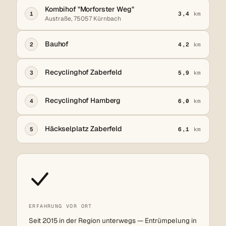
Kombihof "Morforster Weg"
1
3,4
km
Austraße, 75057 Kürnbach
Bauhof
2
4,2
km
Recyclinghof Zaberfeld
3
5,9
km
Recyclinghof Hamberg
4
6,0
km
Häckselplatz Zaberfeld
5
6,1
km
ERFAHRUNG VOR ORT
Seit 2015 in der Region unterwegs — Entrümpelung in