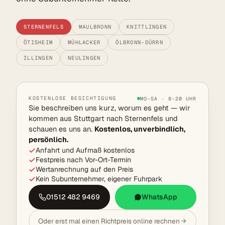
STERNENFELS
MAULBRONN
KNITTLINGEN
ÖTISHEIM
MÜHLACKER
ÖLBRONN-DÜRRN
ILLINGEN
NEULINGEN
KOSTENLOSE BESICHTIGUNG
MO–SA · 8–20 UHR
Sie beschreiben uns kurz, worum es geht — wir
kommen aus Stuttgart nach Sternenfels und
schauen es uns an.
Kostenlos, unverbindlich,
persönlich.
Anfahrt und Aufmaß kostenlos
Festpreis nach Vor-Ort-Termin
Wertanrechnung auf den Preis
Kein Subunternehmer, eigener Fuhrpark
01512 482 9469
WhatsApp
Oder erst mal einen Richtpreis online rechnen