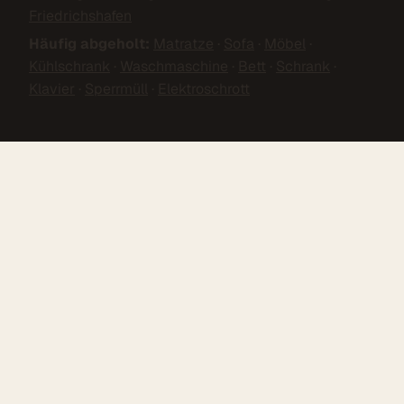
Friedrichshafen
Häufig abgeholt:
Matratze
·
Sofa
·
Möbel
·
Kühlschrank
·
Waschmaschine
·
Bett
·
Schrank
·
Klavier
·
Sperrmüll
·
Elektroschrott