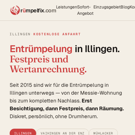
Leistungen
Sofort-
Einzugsgebiet
Blog
Ko
r
ü
mpelfix
.com
Angebot
ILLINGEN
·
KOSTENLOSE ANFAHRT
Entrümpelung
in Illingen.
Festpreis und
Wertanrechnung.
Seit 2015 sind wir für die Entrümpelung in
Illingen unterwegs — von der Messie-Wohnung
bis zum kompletten Nachlass.
Erst
Besichtigung, dann Festpreis, dann Räumung.
Diskret, persönlich, ohne Drumherum.
ILLINGEN
VAIHINGEN AN DER ENZ
MÜHLACKER