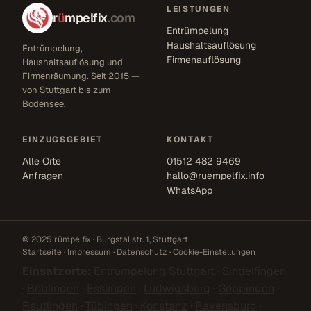
LEISTUNGEN
r
ü
mpelfix
.com
Entrümpelung
Haushaltsauflösung
Entrümpelung,
Firmenauflösung
Haushaltsauflösung und
Firmenräumung. Seit 2015 —
von Stuttgart bis zum
Bodensee.
EINZUGSGEBIET
KONTAKT
Alle Orte
01512 482 9469
Anfragen
hallo@ruempelfix.info
WhatsApp
© 2025 rümpelfix · Burgstallstr. 1, Stuttgart
Startseite
·
Impressum
·
Datenschutz
·
Cookie-Einstellungen
Einsatzorte:
Entrümpelung Stuttgart
·
Sindelfingen
·
Böblingen
·
Esslingen
·
Ludwigsburg
·
Göppingen
·
Reutlingen
·
Tübingen
·
Konstanz
·
Ravensburg
·