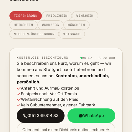
TIEFENBRONN
FRIOLZHEIM
WIMSHEIM
HEIMSHEIM
WURMBERG
MÖNSHEIM
NIEFERN-ÖSCHELBRONN
WEISSACH
KOSTENLOSE BESICHTIGUNG
MO–SA · 8–20 UHR
Sie beschreiben uns kurz, worum es geht — wir
kommen aus Stuttgart nach Tiefenbronn und
schauen es uns an.
Kostenlos, unverbindlich,
persönlich.
Anfahrt und Aufmaß kostenlos
Festpreis nach Vor-Ort-Termin
Wertanrechnung auf den Preis
Kein Subunternehmer, eigener Fuhrpark
0151 249 814 82
WhatsApp
Oder erst mal einen Richtpreis online rechnen