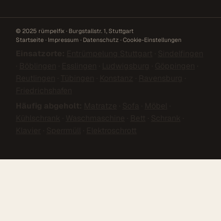
© 2025 rümpelfix · Burgstallstr. 1, Stuttgart
Startseite
·
Impressum
·
Datenschutz
·
Cookie-Einstellungen
Einsatzorte:
Entrümpelung Stuttgart
·
Sindelfingen
·
Böblingen
·
Esslingen
·
Ludwigsburg
·
Göppingen
·
Reutlingen
·
Tübingen
·
Konstanz
·
Ravensburg
·
Friedrichshafen
Häufig abgeholt:
Matratze
·
Sofa
·
Möbel
·
Kühlschrank
·
Waschmaschine
·
Bett
·
Schrank
·
Klavier
·
Sperrmüll
·
Elektroschrott