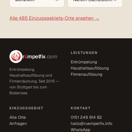
Alle 485 Einzugsgebiets-Orte ansehen →
LEISTUNGEN
r
ü
mpelfix
.com
Entrümpelung
Haushaltsauflösung
Entrümpelung,
Firmenauflösung
Haushaltsauflösung und
Firmenräumung. Seit 2015 —
von Stuttgart bis zum
Bodensee.
EINZUGSGEBIET
KONTAKT
Alle Orte
0151 249 814 82
Anfragen
hallo@ruempelfix.info
WhatsApp