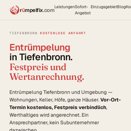
Leistungen
Sofort-
Einzugsgebiet
Blog
Ko
r
ü
mpelfix
.com
Angebot
TIEFENBRONN
·
KOSTENLOSE ANFAHRT
Entrümpelung
in Tiefenbronn.
Festpreis und
Wertanrechnung.
Entrümpelung Tiefenbronn und Umgebung —
Wohnungen, Keller, Höfe, ganze Häuser.
Vor-Ort-
Termin kostenlos, Festpreis verbindlich
,
Werthaltiges wird angerechnet. Ein
Ansprechpartner, kein Subunternehmer
dazwischen.