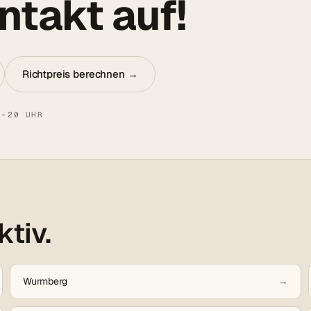
takt auf!
Richtpreis berechnen →
8–20 UHR
ktiv.
Wurmberg