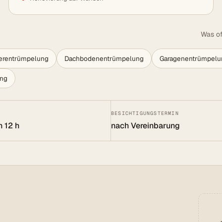
Was of
lerentrümpelung
Dachbodenentrümpelung
Garagenentrümpelu
ung
BESICHTIGUNGSTERMIN
n 12 h
nach Vereinbarung