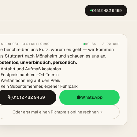
01512 482 9469
OSTENLOSE BESICHTIGUNG
MO–SA · 8–20 UHR
ie beschreiben uns kurz, worum es geht — wir kommen
us Stuttgart nach Mönsheim und schauen es uns an.
ostenlos, unverbindlich, persönlich.
Anfahrt und Aufmaß kostenlos
Festpreis nach Vor-Ort-Termin
Wertanrechnung auf den Preis
Kein Subunternehmer, eigener Fuhrpark
01512 482 9469
WhatsApp
Oder erst mal einen Richtpreis online rechnen