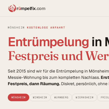
r
ü
mpelfix
.com
MÖNSHEIM
·
KOSTENLOSE ANFAHRT
Entrümpelung
in
Festpreis und We
Seit 2015 sind wir für die Entrümpelung in Mönshei
Messie-Wohnung bis zum kompletten Nachlass.
Ers
Festpreis, dann Räumung.
Diskret, persönlich, ohn
MÖNSHEIM
WIMSHEIM
WURMBERG
WIERNSHEIM
FRIO