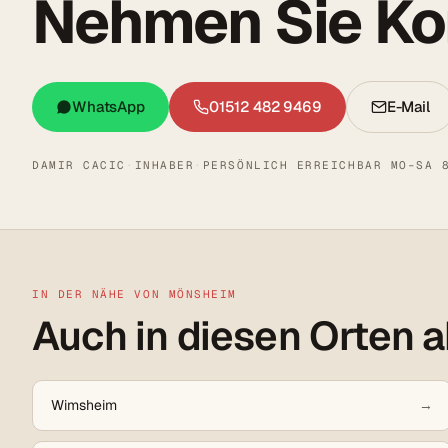
Nehmen Sie Kon
WhatsApp
01512 482 9469
E-Mail
DAMIR CACIC
·
INHABER
·
PERSÖNLICH ERREICHBAR MO–SA 
IN DER NÄHE VON MÖNSHEIM
Auch in diesen Orten a
Wimsheim