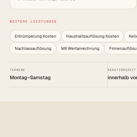
WEITERE LEISTUNGEN
Entrümpelung Kosten
Haushaltsauflösung Kosten
Kel
Nachlassauflösung
Mit Wertanrechnung
Firmenauflös
TERMINE
REAKTIONSZEIT
Montag–Samstag
innerhalb vo