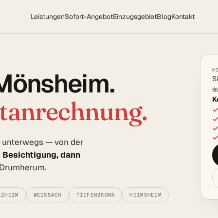
Leistungen
Sofort-Angebot
Einzugsgebiet
Blog
Kontakt
K
 Mönsheim.
S
a
K
rtanrechnung.
m unterwegs — von der
t Besichtigung, dann
e Drumherum.
LZHEIM
WEISSACH
TIEFENBRONN
HEIMSHEIM