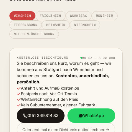
WIMSHEIM
FRIOLZHEIM
WURMBERG
MÖNSHEIM
TIEFENBRONN
HEIMSHEIM
WIERNSHEIM
NIEFERN-ÖSCHELBRONN
KOSTENLOSE BESICHTIGUNG
MO–SA · 8–20 UHR
Sie beschreiben uns kurz, worum es geht — wir
kommen aus Stuttgart nach Wimsheim und
schauen es uns an.
Kostenlos, unverbindlich,
persönlich.
Anfahrt und Aufmaß kostenlos
Festpreis nach Vor-Ort-Termin
Wertanrechnung auf den Preis
Kein Subunternehmer, eigener Fuhrpark
0151 249 814 82
WhatsApp
Oder erst mal einen Richtpreis online rechnen