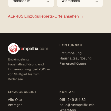
Heimsheim
Wiernsheim
Alle 485 Einzugsgebiets-Orte ansehen →
LEISTUNGEN
r
ü
mpelfix
.com
Entrümpelung
Haushaltsauflösung
Entrümpelung,
Firmenauflösung
Haushaltsauflösung und
Firmenräumung. Seit 2015 —
von Stuttgart bis zum
Bodensee.
EINZUGSGEBIET
KONTAKT
Alle Orte
0151 249 814 82
Anfragen
hallo@ruempelfix.info
WhatsApp