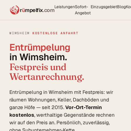
Leistungen
Sofort-
Einzugsgebiet
Blog
Ko
r
ü
mpelfix
.com
Angebot
WIMSHEIM
·
KOSTENLOSE ANFAHRT
Entrümpelung
in Wimsheim.
Festpreis und
Wertanrechnung.
Entrümpelung in Wimsheim mit Festpreis: wir
räumen Wohnungen, Keller, Dachböden und
ganze Höfe — seit 2015.
Vor-Ort-Termin
kostenlos
, werthaltige Gegenstände rechnen
wir auf den Preis an. Persönlich, zuverlässig,
ohne Subunternehmer-Kette.