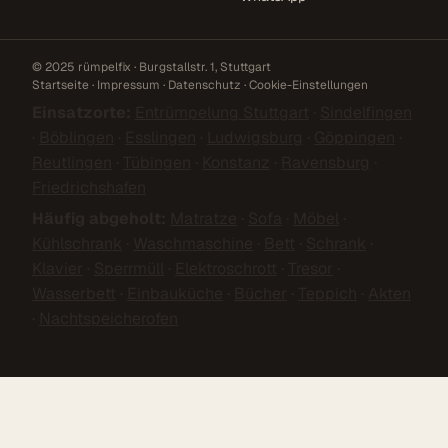
© 2025 rümpelfix · Burgstallstr. 1, Stuttgart
Startseite
·
Impressum
·
Datenschutz
·
Cookie-Einstellungen
Einsatzorte:
Entrümpelung Stuttgart
·
Sindelfingen
·
Böblingen
·
Esslingen
·
Ludwigsburg
·
Göppingen
·
Reutlingen
·
Tübingen
·
Konstanz
·
Ravensburg
·
Friedrichshafen
Häufig abgeholt:
Matratze
·
Sofa
·
Möbel
·
Kühlschrank
·
Waschmaschine
·
Bett
·
Schrank
·
Klavier
·
Sperrmüll
·
Elektroschrott
·
Tresor
·
Wasserbett
·
Einbauküche
·
Bücher
·
Teppich
·
Akten
·
Nachtspeicherofen