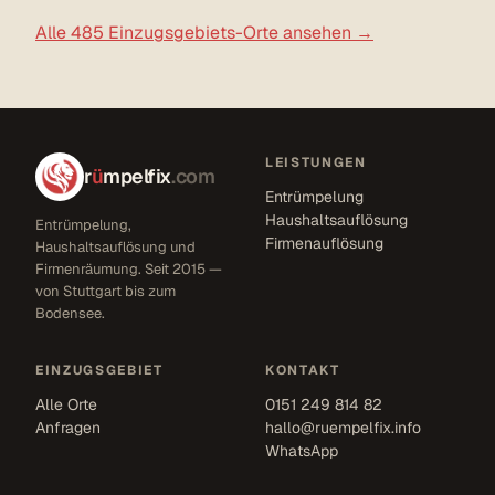
Alle 485 Einzugsgebiets-Orte ansehen →
LEISTUNGEN
r
ü
mpelfix
.com
Entrümpelung
Haushaltsauflösung
Entrümpelung,
Firmenauflösung
Haushaltsauflösung und
Firmenräumung. Seit 2015 —
von Stuttgart bis zum
Bodensee.
EINZUGSGEBIET
KONTAKT
Alle Orte
0151 249 814 82
Anfragen
hallo@ruempelfix.info
WhatsApp