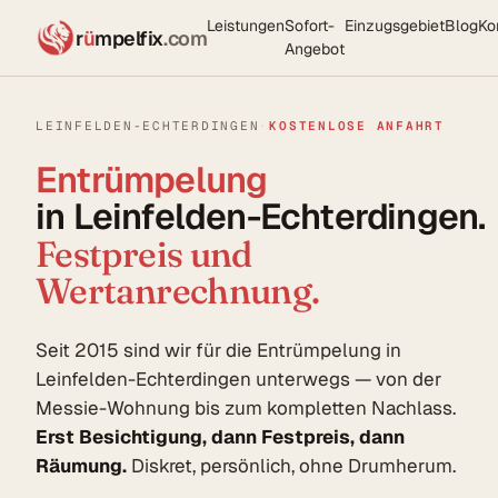
Leistungen
Sofort-
Einzugsgebiet
Blog
Ko
r
ü
mpelfix
.com
Angebot
LEINFELDEN-ECHTERDINGEN
·
KOSTENLOSE ANFAHRT
Entrümpelung
in Leinfelden-Echterdingen.
Festpreis und
Wertanrechnung.
Seit 2015 sind wir für die Entrümpelung in
Leinfelden-Echterdingen unterwegs — von der
Messie-Wohnung bis zum kompletten Nachlass.
Erst Besichtigung, dann Festpreis, dann
Räumung.
Diskret, persönlich, ohne Drumherum.