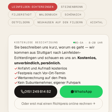
LEINFELDEN-ECHTERDINGEN
STEINENBRONN
FILDERSTADT
WALDENBUCH
SCHÖNAICH
OSTFILDERN
NEUHAUSEN AUF DEN FILDERN
AICHTAL
KOSTENLOSE BESICHTIGUNG
MO–SA · 8–20 UHR
Sie beschreiben uns kurz, worum es geht — wir
kommen aus Stuttgart nach Leinfelden-
Echterdingen und schauen es uns an.
Kostenlos,
unverbindlich, persönlich.
Anfahrt und Aufmaß kostenlos
Festpreis nach Vor-Ort-Termin
Wertanrechnung auf den Preis
Kein Subunternehmer, eigener Fuhrpark
0151 249 814 82
WhatsApp
Oder erst mal einen Richtpreis online rechnen