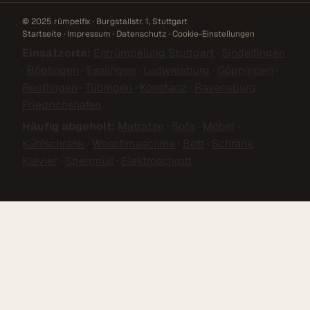
© 2025 rümpelfix · Burgstallstr. 1, Stuttgart
Startseite
·
Impressum
·
Datenschutz
·
Cookie-Einstellungen
Einsatzorte:
Entrümpelung Stuttgart
·
Sindelfingen
·
Böblingen
·
Esslingen
·
Ludwigsburg
·
Göppingen
·
Reutlingen
·
Tübingen
·
Konstanz
·
Ravensburg
·
Friedrichshafen
Häufig abgeholt:
Matratze
·
Sofa
·
Möbel
·
Kühlschrank
·
Waschmaschine
·
Bett
·
Schrank
·
Klavier
·
Sperrmüll
·
Elektroschrott