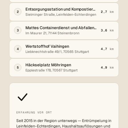
Entsorgungsstation und Kompostierungsanlage Sielminger Straße
2
2,7
km
Sielminger Straße, Leinfelden-Echterdingen
Mattes Containerdienst und Abfallentsorgung
3
3,6
km
Im Maurer 21, 71144 Steinenbronn
Wertstoffhof Vaihingen
4
4,7
km
Liebknechtstraße 49/1, 70565 Stuttgart
Häckselplatz Möhringen
5
4,9
km
Epplestraße 178, 70567 Stuttgart
ERFAHRUNG VOR ORT
Seit 2015 in der Region unterwegs — Entrümpelung in
Leinfelden-Echterdingen, Haushaltsauflösungen und