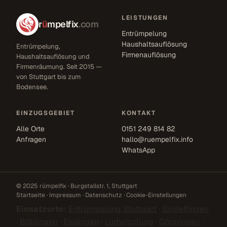
LEISTUNGEN
r
ü
mpelfix
.com
Entrümpelung
Haushaltsauflösung
Entrümpelung,
Firmenauflösung
Haushaltsauflösung und
Firmenräumung. Seit 2015 —
von Stuttgart bis zum
Bodensee.
EINZUGSGEBIET
KONTAKT
Alle Orte
0151 249 814 82
Anfragen
hallo@ruempelfix.info
WhatsApp
© 2025 rümpelfix · Burgstallstr. 1, Stuttgart
Startseite
·
Impressum
·
Datenschutz
·
Cookie-Einstellungen
Einsatzorte:
Entrümpelung Stuttgart
·
Sindelfingen
·
Böblingen
·
Esslingen
·
Ludwigsburg
·
Göppingen
·