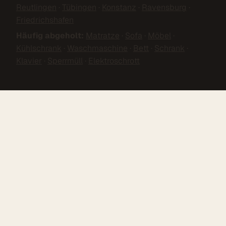
Reutlingen
·
Tübingen
·
Konstanz
·
Ravensburg
·
Friedrichshafen
Häufig abgeholt:
Matratze
·
Sofa
·
Möbel
·
Kühlschrank
·
Waschmaschine
·
Bett
·
Schrank
·
Klavier
·
Sperrmüll
·
Elektroschrott