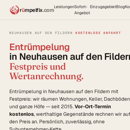
Leistungen
Sofort-
Einzugsgebiet
Blog
Ko
r
ü
mpelfix
.com
Angebot
NEUHAUSEN AUF DEN FILDERN
·
KOSTENLOSE ANFAHRT
Entrümpelung
in Neuhausen auf den Filder
Festpreis und
Wertanrechnung.
Entrümpelung in Neuhausen auf den Fildern mit
Festpreis: wir räumen Wohnungen, Keller, Dachböden
und ganze Höfe — seit 2015.
Vor-Ort-Termin
kostenlos
, werthaltige Gegenstände rechnen wir au
den Preis an. Persönlich, zuverlässig, ohne
Subunternehmer-Kette.