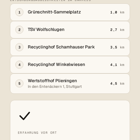
Grünschnitt-Sammelplatz
1
1,0
km
TSV Wolfschlugen
2
2,7
km
Recyclinghof Scharnhauser Park
3
3,5
km
Recyclinghof Winkelwiesen
4
4,1
km
Wertstoffhof Plieningen
5
4,5
km
In den Entenäckern 1, Stuttgart
ERFAHRUNG VOR ORT