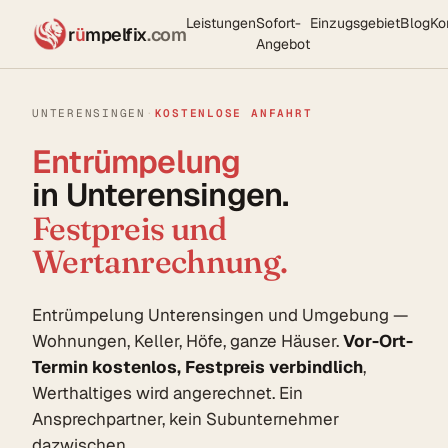
Leistungen
Sofort-
Einzugsgebiet
Blog
Ko
r
ü
mpelfix
.com
Angebot
UNTERENSINGEN
·
KOSTENLOSE ANFAHRT
Entrümpelung
in Unterensingen.
Festpreis und
Wertanrechnung.
Entrümpelung Unterensingen und Umgebung —
Wohnungen, Keller, Höfe, ganze Häuser.
Vor-Ort-
Termin kostenlos, Festpreis verbindlich
,
Werthaltiges wird angerechnet. Ein
Ansprechpartner, kein Subunternehmer
dazwischen.