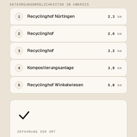
ENTSORGUNGSMÖGLICHKEITEN IM UMKREIS
Recyclinghof Nürtingen
1
2,3
km
Recyclinghof
2
2,6
km
Recyclinghof
3
3,2
km
Kompostierungsanlage
4
3,8
km
Recyclinghof Winkelwiesen
5
5,0
km
ERFAHRUNG VOR ORT