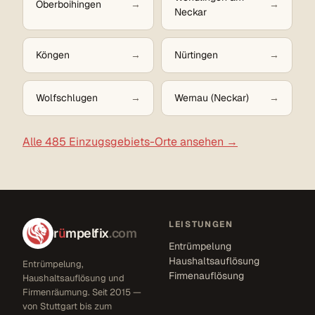
Oberboihingen
Neckar
Köngen
Nürtingen
Wolfschlugen
Wernau (Neckar)
Alle 485 Einzugsgebiets-Orte ansehen →
LEISTUNGEN
r
ü
mpelfix
.com
Entrümpelung
Haushaltsauflösung
Entrümpelung,
Firmenauflösung
Haushaltsauflösung und
Firmenräumung. Seit 2015 —
von Stuttgart bis zum