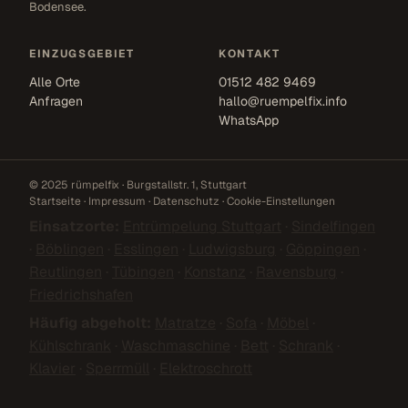
Bodensee.
EINZUGSGEBIET
KONTAKT
Alle Orte
01512 482 9469
Anfragen
hallo@ruempelfix.info
WhatsApp
© 2025 rümpelfix · Burgstallstr. 1, Stuttgart
Startseite
·
Impressum
·
Datenschutz
·
Cookie-Einstellungen
Einsatzorte:
Entrümpelung Stuttgart
·
Sindelfingen
·
Böblingen
·
Esslingen
·
Ludwigsburg
·
Göppingen
·
Reutlingen
·
Tübingen
·
Konstanz
·
Ravensburg
·
Friedrichshafen
Häufig abgeholt:
Matratze
·
Sofa
·
Möbel
·
Kühlschrank
·
Waschmaschine
·
Bett
·
Schrank
·
Klavier
·
Sperrmüll
·
Elektroschrott