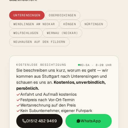
UNTERENSINGEN
OBERBOIHINGEN
WENDLINGEN AM NECKAR
KÖNGEN
NÜRTINGEN
WOLFSCHLUGEN
WERNAU (NECKAR)
NEUHAUSEN AUF DEN FILDERN
KOSTENLOSE BESICHTIGUNG
MO–SA · 8–20 UHR
Sie beschreiben uns kurz, worum es geht — wir
kommen aus Stuttgart nach Unterensingen und
schauen es uns an.
Kostenlos, unverbindlich,
persönlich.
Anfahrt und Aufmaß kostenlos
Festpreis nach Vor-Ort-Termin
Wertanrechnung auf den Preis
Kein Subunternehmer, eigener Fuhrpark
01512 482 9469
WhatsApp