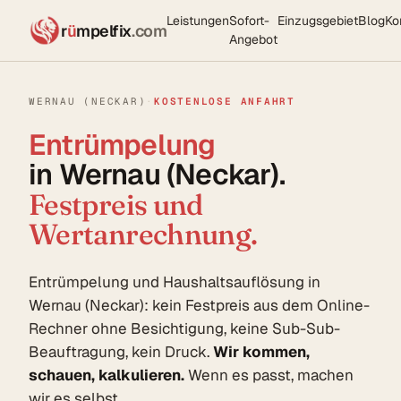
Leistungen
Sofort-
Einzugsgebiet
Blog
Ko
r
ü
mpelfix
.com
Angebot
WERNAU (NECKAR)
·
KOSTENLOSE ANFAHRT
Entrümpelung
in Wernau (Neckar).
Festpreis und
Wertanrechnung.
Entrümpelung und Haushaltsauflösung in
Wernau (Neckar): kein Festpreis aus dem Online-
Rechner ohne Besichtigung, keine Sub-Sub-
Beauftragung, kein Druck.
Wir kommen,
schauen, kalkulieren.
Wenn es passt, machen
wir es selbst.