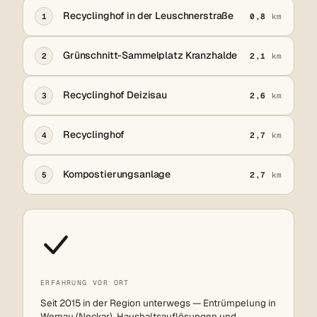
Recyclinghof in der Leuschnerstraße
1
0,8
km
Grünschnitt-Sammelplatz Kranzhalde
2
2,1
km
Recyclinghof Deizisau
3
2,6
km
Recyclinghof
4
2,7
km
Kompostierungsanlage
5
2,7
km
ERFAHRUNG VOR ORT
Seit 2015 in der Region unterwegs — Entrümpelung in
Wernau (Neckar), Haushaltsauflösungen und