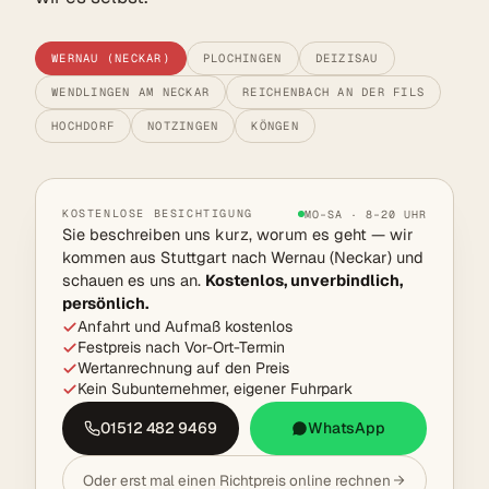
WERNAU (NECKAR)
PLOCHINGEN
DEIZISAU
WENDLINGEN AM NECKAR
REICHENBACH AN DER FILS
HOCHDORF
NOTZINGEN
KÖNGEN
KOSTENLOSE BESICHTIGUNG
MO–SA · 8–20 UHR
Sie beschreiben uns kurz, worum es geht — wir
kommen aus Stuttgart nach Wernau (Neckar) und
schauen es uns an.
Kostenlos, unverbindlich,
persönlich.
Anfahrt und Aufmaß kostenlos
Festpreis nach Vor-Ort-Termin
Wertanrechnung auf den Preis
Kein Subunternehmer, eigener Fuhrpark
01512 482 9469
WhatsApp
Oder erst mal einen Richtpreis online rechnen