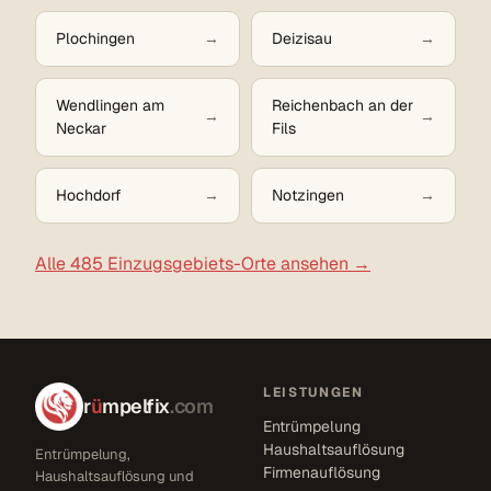
Plochingen
Deizisau
Wendlingen am
Reichenbach an der
Neckar
Fils
Hochdorf
Notzingen
Alle 485 Einzugsgebiets-Orte ansehen →
LEISTUNGEN
r
ü
mpelfix
.com
Entrümpelung
Haushaltsauflösung
Entrümpelung,
Firmenauflösung
Haushaltsauflösung und