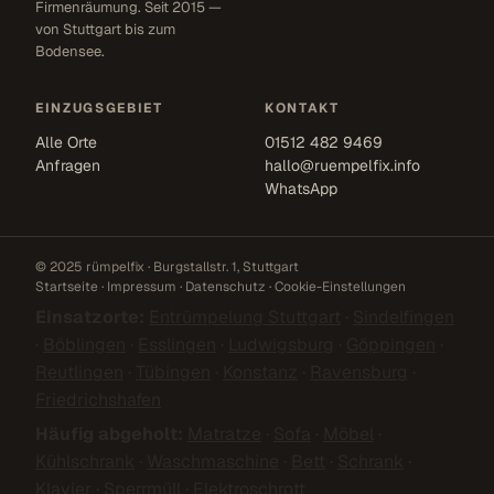
Firmenräumung. Seit 2015 —
von Stuttgart bis zum
Bodensee.
EINZUGSGEBIET
KONTAKT
Alle Orte
01512 482 9469
Anfragen
hallo@ruempelfix.info
WhatsApp
© 2025 rümpelfix · Burgstallstr. 1, Stuttgart
Startseite
·
Impressum
·
Datenschutz
·
Cookie-Einstellungen
Einsatzorte:
Entrümpelung Stuttgart
·
Sindelfingen
·
Böblingen
·
Esslingen
·
Ludwigsburg
·
Göppingen
·
Reutlingen
·
Tübingen
·
Konstanz
·
Ravensburg
·
Friedrichshafen
Häufig abgeholt:
Matratze
·
Sofa
·
Möbel
·
Kühlschrank
·
Waschmaschine
·
Bett
·
Schrank
·
Klavier
·
Sperrmüll
·
Elektroschrott