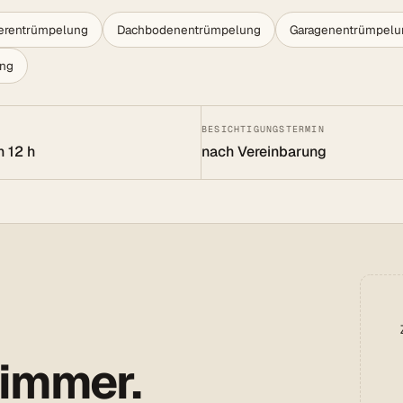
lerentrümpelung
Dachbodenentrümpelung
Garagenentrümpelu
ung
BESICHTIGUNGSTERMIN
n 12 h
nach Vereinbarung
 immer.