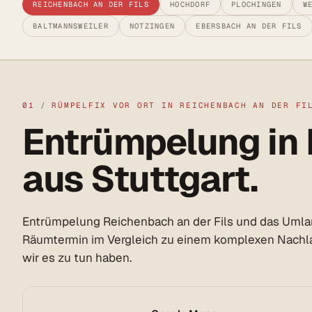
REICHENBACH AN DER FILS
HOCHDORF
PLOCHINGEN
W
BALTMANNSWEILER
NOTZINGEN
EBERSBACH AN DER FILS
01
/
RÜMPELFIX VOR ORT IN REICHENBACH AN DER FI
Entrümpelung in 
aus Stuttgart.
Entrümpelung Reichenbach an der Fils und das Umlan
Räumtermin im Vergleich zu einem komplexen Nachlas
wir es zu tun haben.