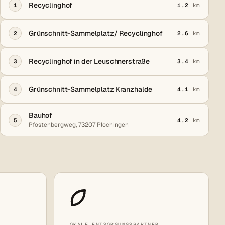
Recyclinghof
1
1,2
km
Grünschnitt-Sammelplatz/ Recyclinghof
2
2,6
km
Recyclinghof in der Leuschnerstraße
3
3,4
km
Grünschnitt-Sammelplatz Kranzhalde
4
4,1
km
Bauhof
5
4,2
km
Pfostenbergweg, 73207 Plochingen
LOKALE ENTSORGUNGSPARTNER