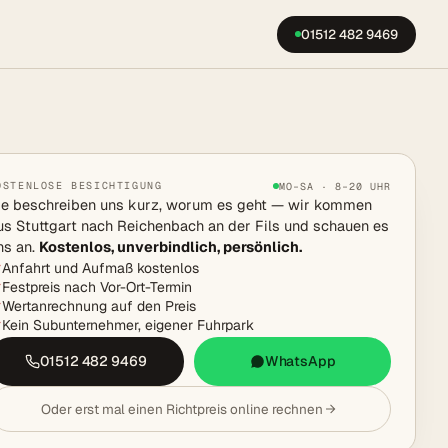
01512 482 9469
OSTENLOSE BESICHTIGUNG
MO–SA · 8–20 UHR
ie beschreiben uns kurz, worum es geht — wir kommen
us Stuttgart nach Reichenbach an der Fils und schauen es
ns an.
Kostenlos, unverbindlich, persönlich.
Anfahrt und Aufmaß kostenlos
Festpreis nach Vor-Ort-Termin
Wertanrechnung auf den Preis
Kein Subunternehmer, eigener Fuhrpark
01512 482 9469
WhatsApp
Oder erst mal einen Richtpreis online rechnen