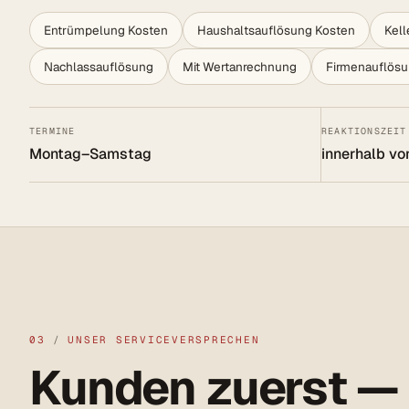
Entrümpelung Kosten
Haushaltsauflösung Kosten
Kel
Nachlassauflösung
Mit Wertanrechnung
Firmenauflös
TERMINE
REAKTIONSZEIT
Montag–Samstag
innerhalb vo
03
/
UNSER SERVICEVERSPRECHEN
Kunden zuerst —