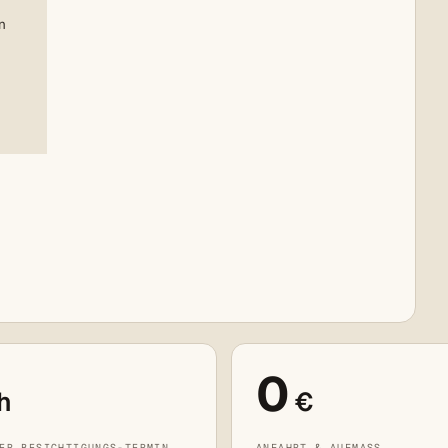
n
0
h
€
ER BESICHTIGUNGS-TERMIN
ANFAHRT & AUFMASS