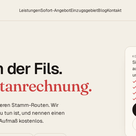
Leistungen
Sofort-Angebot
Einzugsgebiet
Blog
Kontakt
K
der Fils.
S
a
u
rtanrechnung.
seren Stamm-Routen. Wir
u tun ist, und nennen einen
 Aufmaß kostenlos.