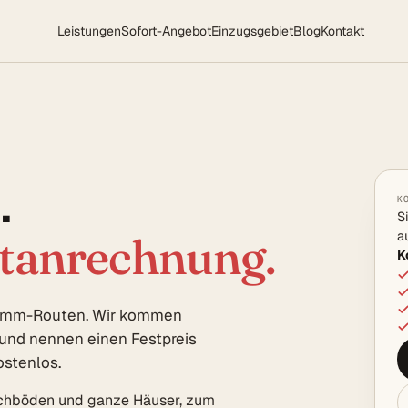
Leistungen
Sofort-Angebot
Einzugsgebiet
Blog
Kontakt
.
K
S
a
rtanrechnung.
K
tamm-Routen. Wir kommen
, und nennen einen Festpreis
ostenlos.
Dachböden und ganze Häuser, zum