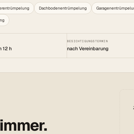
lerentrümpelung
Dachbodenentrümpelung
Garagenentrümpelu
ung
BESICHTIGUNGSTERMIN
n 12 h
nach Vereinbarung
 immer.