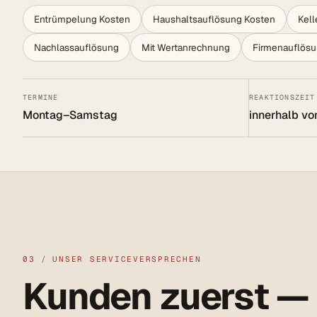
Entrümpelung Kosten
Haushaltsauflösung Kosten
Kel
Nachlassauflösung
Mit Wertanrechnung
Firmenauflös
TERMINE
REAKTIONSZEIT
Montag–Samstag
innerhalb vo
03
/
UNSER SERVICEVERSPRECHEN
Kunden zuerst —