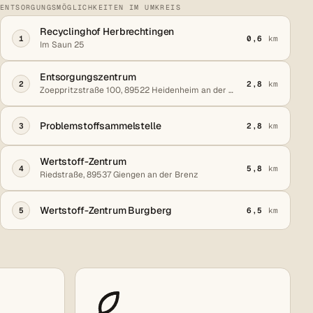
ENTSORGUNGSMÖGLICHKEITEN IM UMKREIS
Recyclinghof Herbrechtingen
1
0,6
km
Im Saun 25
Entsorgungszentrum
2
2,8
km
Zoeppritzstraße 100, 89522 Heidenheim an der Brenz
Problemstoffsammelstelle
3
2,8
km
Wertstoff-Zentrum
4
5,8
km
Riedstraße, 89537 Giengen an der Brenz
Wertstoff-Zentrum Burgberg
5
6,5
km