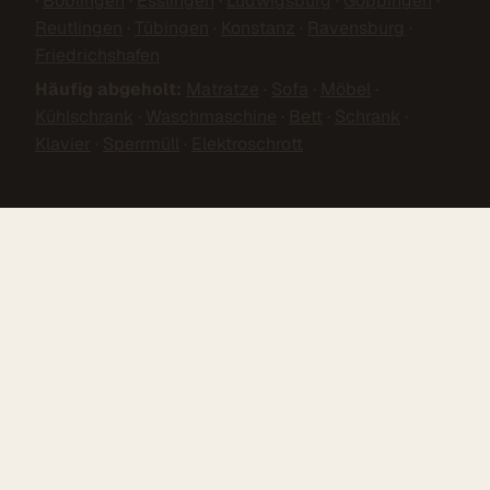
·
Böblingen
·
Esslingen
·
Ludwigsburg
·
Göppingen
·
Reutlingen
·
Tübingen
·
Konstanz
·
Ravensburg
·
Friedrichshafen
Häufig abgeholt:
Matratze
·
Sofa
·
Möbel
·
Kühlschrank
·
Waschmaschine
·
Bett
·
Schrank
·
Klavier
·
Sperrmüll
·
Elektroschrott