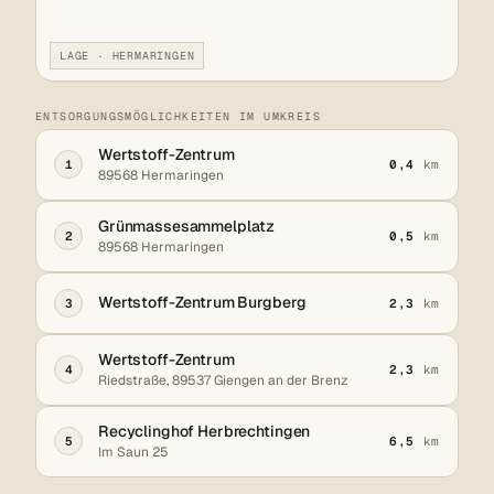
LAGE · HERMARINGEN
ENTSORGUNGSMÖGLICHKEITEN IM UMKREIS
Wertstoff-Zentrum
1
0,4
km
89568 Hermaringen
Grünmassesammelplatz
2
0,5
km
89568 Hermaringen
Wertstoff-Zentrum Burgberg
3
2,3
km
Wertstoff-Zentrum
4
2,3
km
Riedstraße, 89537 Giengen an der Brenz
Recyclinghof Herbrechtingen
5
6,5
km
Im Saun 25