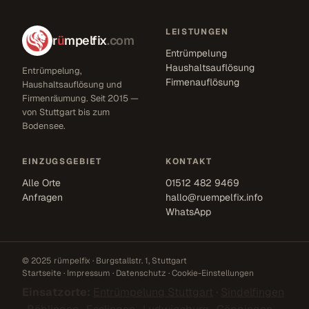
LEISTUNGEN
r
ü
mpelfix
.com
Entrümpelung
Haushaltsauflösung
Entrümpelung,
Firmenauflösung
Haushaltsauflösung und
Firmenräumung. Seit 2015 —
von Stuttgart bis zum
Bodensee.
EINZUGSGEBIET
KONTAKT
Alle Orte
01512 482 9469
Anfragen
hallo@ruempelfix.info
WhatsApp
© 2025 rümpelfix · Burgstallstr. 1, Stuttgart
Startseite
·
Impressum
·
Datenschutz
·
Cookie-Einstellungen
Einsatzorte:
Entrümpelung Stuttgart
·
Sindelfingen