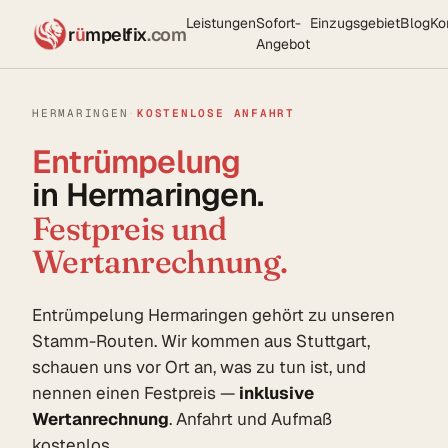
Leistungen
Sofort-
Einzugsgebiet
Blog
Ko
r
ü
mpelfix
.com
Angebot
HERMARINGEN
·
KOSTENLOSE ANFAHRT
Entrümpelung
in Hermaringen.
Festpreis und
Wertanrechnung.
Entrümpelung Hermaringen gehört zu unseren
Stamm-Routen. Wir kommen aus Stuttgart,
schauen uns vor Ort an, was zu tun ist, und
nennen einen Festpreis —
inklusive
Wertanrechnung
. Anfahrt und Aufmaß
kostenlos.