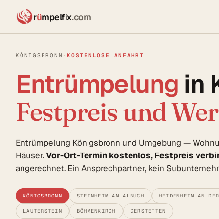
r
ü
mpelfix
.com
KÖNIGSBRONN
·
KOSTENLOSE ANFAHRT
Entrümpelung
in 
Festpreis und We
Entrümpelung Königsbronn und Umgebung — Wohnung
Häuser.
Vor-Ort-Termin kostenlos, Festpreis verbi
angerechnet. Ein Ansprechpartner, kein Subunterne
KÖNIGSBRONN
STEINHEIM AM ALBUCH
HEIDENHEIM AN DE
LAUTERSTEIN
BÖHMENKIRCH
GERSTETTEN