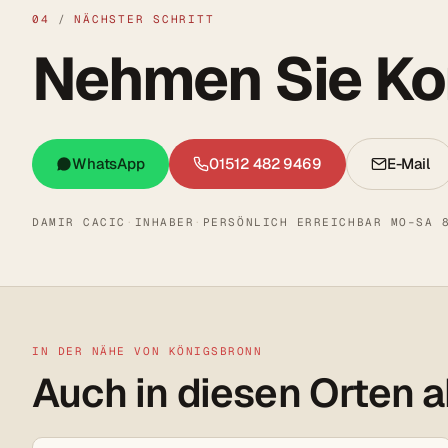
04
/
NÄCHSTER SCHRITT
Nehmen Sie Kon
WhatsApp
01512 482 9469
E-Mail
DAMIR CACIC
·
INHABER
·
PERSÖNLICH ERREICHBAR MO–SA 
IN DER NÄHE VON KÖNIGSBRONN
Auch in diesen Orten a