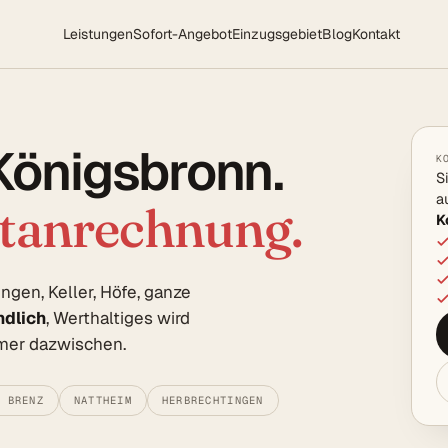
Leistungen
Sofort-Angebot
Einzugsgebiet
Blog
Kontakt
Königsbronn.
K
S
a
rtanrechnung.
K
en, Keller, Höfe, ganze
ndlich
, Werthaltiges wird
hmer dazwischen.
R BRENZ
NATTHEIM
HERBRECHTINGEN