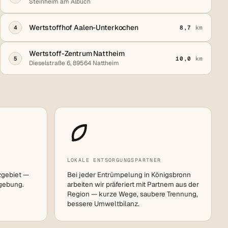
Steinheim am Albuch
Wertstoffhof Aalen-Unterkochen
4
8,7
km
Wertstoff-Zentrum Nattheim
5
10,0
km
Dieselstraße 6, 89564 Nattheim
LOKALE ENTSORGUNGSPARTNER
zgebiet —
Bei jeder Entrümpelung in Königsbronn
gebung.
arbeiten wir präferiert mit Partnern aus der
Region — kurze Wege, saubere Trennung,
bessere Umweltbilanz.