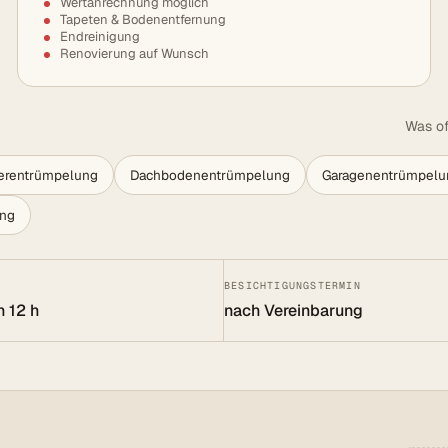
Wertanrechnung möglich
Tapeten & Bodenentfernung
Endreinigung
Renovierung auf Wunsch
Was of
lerentrümpelung
Dachbodenentrümpelung
Garagenentrümpelu
ung
BESICHTIGUNGSTERMIN
n 12 h
nach Vereinbarung