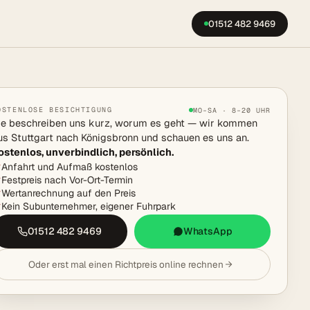
01512 482 9469
OSTENLOSE BESICHTIGUNG
MO–SA · 8–20 UHR
ie beschreiben uns kurz, worum es geht — wir kommen
us Stuttgart nach Königsbronn und schauen es uns an.
ostenlos, unverbindlich, persönlich.
Anfahrt und Aufmaß kostenlos
Festpreis nach Vor-Ort-Termin
Wertanrechnung auf den Preis
Kein Subunternehmer, eigener Fuhrpark
01512 482 9469
WhatsApp
Oder erst mal einen Richtpreis online rechnen