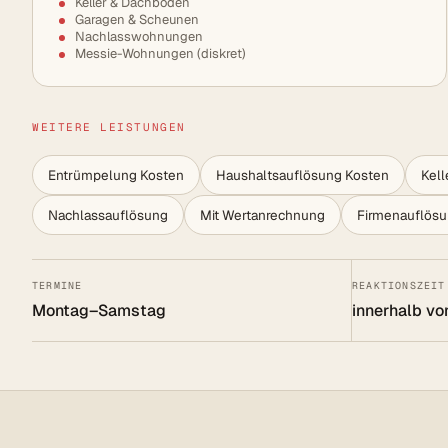
Keller & Dachböden
Garagen & Scheunen
Nachlasswohnungen
Messie-Wohnungen (diskret)
WEITERE LEISTUNGEN
Entrümpelung Kosten
Haushaltsauflösung Kosten
Kel
Nachlassauflösung
Mit Wertanrechnung
Firmenauflös
TERMINE
REAKTIONSZEIT
Montag–Samstag
innerhalb vo