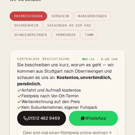
OBERRIEXINGEN
SERSHEIM
MARKGRÖNINGEN
SACHSENHEIM
VAIHINGEN AN DER ENZ
SCHWIEBERDINGEN
HEMMINGEN
TAMM
KOSTENLOSE BESICHTIGUNG
MO–SA · 8–20 UHR
Sie beschreiben uns kurz, worum es geht — wir
kommen aus Stuttgart nach Oberriexingen und
schauen es uns an.
Kostenlos, unverbindlich,
persönlich.
Anfahrt und Aufmaß kostenlos
Festpreis nach Vor-Ort-Termin
Wertanrechnung auf den Preis
Kein Subunternehmer, eigener Fuhrpark
01512 482 9469
WhatsApp
Oder erst mal einen Richtpreis online rechnen