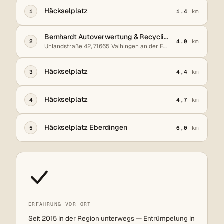
Häckselplatz
1
1,4
km
Bernhardt Autoverwertung & Recycling
2
4,0
km
Uhlandstraße 42, 71665 Vaihingen an der Enz
Häckselplatz
3
4,4
km
Häckselplatz
4
4,7
km
Häckselplatz Eberdingen
5
6,0
km
ERFAHRUNG VOR ORT
Seit 2015 in der Region unterwegs — Entrümpelung in