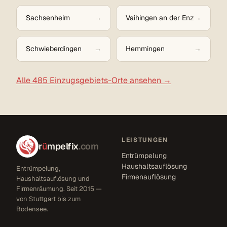
Sachsenheim
Vaihingen an der Enz
Schwieberdingen
Hemmingen
Alle 485 Einzugsgebiets-Orte ansehen →
LEISTUNGEN
r
ü
mpelfix
.com
Entrümpelung
Haushaltsauflösung
Entrümpelung,
Firmenauflösung
Haushaltsauflösung und
Firmenräumung. Seit 2015 —
von Stuttgart bis zum
Bodensee.