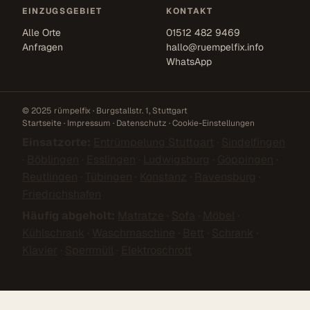
EINZUGSGEBIET
KONTAKT
Alle Orte
01512 482 9469
Anfragen
hallo@ruempelfix.info
WhatsApp
© 2025 rümpelfix · Burgstallstr. 1, Stuttgart
Startseite
·
Impressum
·
Datenschutz
·
Cookie-Einstellungen
Einsatzorte:
Entrümpelung Stuttgart
·
Sindelfingen
·
Böblingen
·
Esslingen
·
Ludwigsburg
·
Göppingen
·
Reutlingen
·
Tübingen
·
Konstanz
·
Ravensburg
·
Friedrichshafen
Häufig abgeholt:
Matratze
·
Sofa
·
Möbel
·
Kühlschrank
·
Waschmaschine
·
Bett
·
Schrank
·
Klavier
·
Sperrmüll
·
Elektroschrott