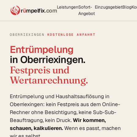
Leistungen
Sofort-
Einzugsgebiet
Blog
Ko
r
ü
mpelfix
.com
Angebot
OBERRIEXINGEN
·
KOSTENLOSE ANFAHRT
Entrümpelung
in Oberriexingen.
Festpreis und
Wertanrechnung.
Entrümpelung und Haushaltsauflösung in
Oberriexingen: kein Festpreis aus dem Online-
Rechner ohne Besichtigung, keine Sub-Sub-
Beauftragung, kein Druck.
Wir kommen,
schauen, kalkulieren.
Wenn es passt, machen
wir es selbst.