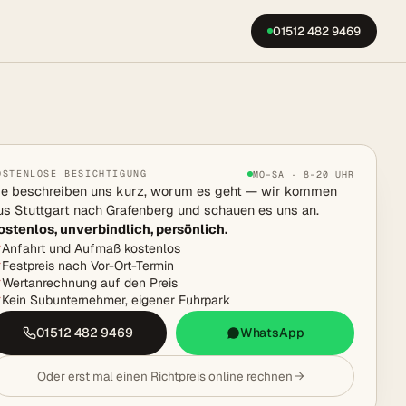
01512 482 9469
OSTENLOSE BESICHTIGUNG
MO–SA · 8–20 UHR
ie beschreiben uns kurz, worum es geht — wir kommen
us Stuttgart nach Grafenberg und schauen es uns an.
ostenlos, unverbindlich, persönlich.
Anfahrt und Aufmaß kostenlos
Festpreis nach Vor-Ort-Termin
Wertanrechnung auf den Preis
Kein Subunternehmer, eigener Fuhrpark
01512 482 9469
WhatsApp
Oder erst mal einen Richtpreis online rechnen