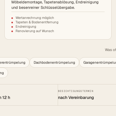
Möbeldemontage, Tapetenablösung, Endreinigung
und besenreiner Schlüsselübergabe.
Wertanrechnung möglich
Tapeten & Bodenentfernung
Endreinigung
Renovierung auf Wunsch
Was of
lerentrümpelung
Dachbodenentrümpelung
Garagenentrümpelu
ung
BESICHTIGUNGSTERMIN
n 12 h
nach Vereinbarung