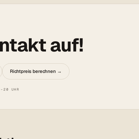
takt auf!
Richtpreis berechnen →
8–20 UHR