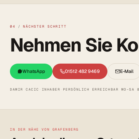
04
/
NÄCHSTER SCHRITT
Nehmen Sie Kon
WhatsApp
01512 482 9469
E-Mail
DAMIR CACIC
·
INHABER
·
PERSÖNLICH ERREICHBAR MO–SA 
IN DER NÄHE VON GRAFENBERG