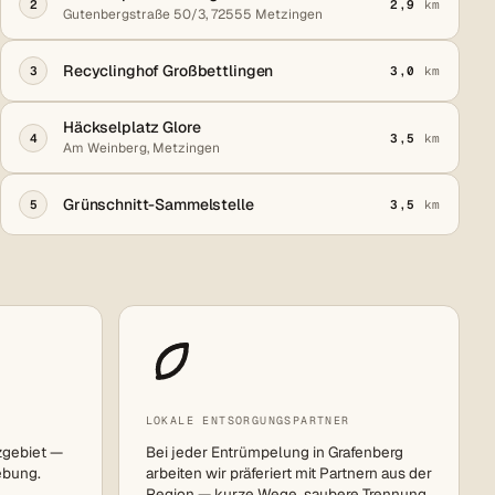
2
2,9
km
Gutenbergstraße 50/3, 72555 Metzingen
Recyclinghof Großbettlingen
3
3,0
km
Häckselplatz Glore
4
3,5
km
Am Weinberg, Metzingen
Grünschnitt-Sammelstelle
5
3,5
km
LOKALE ENTSORGUNGSPARTNER
zgebiet —
Bei jeder Entrümpelung in Grafenberg
ebung.
arbeiten wir präferiert mit Partnern aus der
Region — kurze Wege, saubere Trennung,