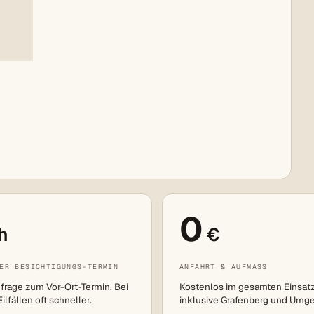
0
h
€
ER BESICHTIGUNGS-TERMIN
ANFAHRT & AUFMASS
frage zum Vor-Ort-Termin. Bei
Kostenlos im gesamten Einsat
lfällen oft schneller.
inklusive Grafenberg und Umg