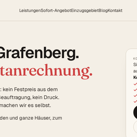
Leistungen
Sofort-Angebot
Einzugsgebiet
Blog
Kontakt
Grafenberg.
K
rtanrechnung.
S
a
K
 kein Festpreis aus dem
eauftragung, kein Druck.
machen wir es selbst.
öden und ganze Häuser, zum