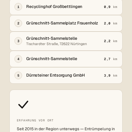
Recyclinghof Großbettlingen
1
0,9
km
Grünschnitt-Sammelplatz Frauenholz
2
2,0
km
Grünschnitt-Sammelstelle
3
2,2
km
Tischardter Straße, 72622 Nürtingen
Grünschnitt-Sammelstelle
4
2,7
km
Dürnsteiner Entsorgung GmbH
5
3,9
km
ERFAHRUNG VOR ORT
Seit 2015 in der Region unterwegs — Entrümpelung in