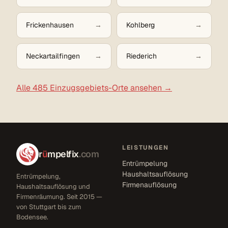
Frickenhausen
Kohlberg
Neckartailfingen
Riederich
Alle 485 Einzugsgebiets-Orte ansehen →
LEISTUNGEN
r
ü
mpelfix
.com
Entrümpelung
Haushaltsauflösung
Entrümpelung,
Firmenauflösung
Haushaltsauflösung und
Firmenräumung. Seit 2015 —
von Stuttgart bis zum
Bodensee.