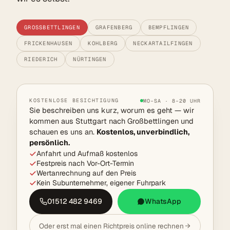
GROSSBETTLINGEN
GRAFENBERG
BEMPFLINGEN
FRICKENHAUSEN
KOHLBERG
NECKARTAILFINGEN
RIEDERICH
NÜRTINGEN
KOSTENLOSE BESICHTIGUNG
MO–SA · 8–20 UHR
Sie beschreiben uns kurz, worum es geht — wir
kommen aus Stuttgart nach Großbettlingen und
schauen es uns an.
Kostenlos, unverbindlich,
persönlich.
Anfahrt und Aufmaß kostenlos
Festpreis nach Vor-Ort-Termin
Wertanrechnung auf den Preis
Kein Subunternehmer, eigener Fuhrpark
01512 482 9469
WhatsApp
Oder erst mal einen Richtpreis online rechnen