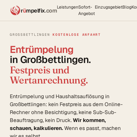
Leistungen
Sofort-
Einzugsgebiet
Blog
Ko
r
ü
mpelfix
.com
Angebot
GROSSBETTLINGEN
·
KOSTENLOSE ANFAHRT
Entrümpelung
in Großbettlingen.
Festpreis und
Wertanrechnung.
Entrümpelung und Haushaltsauflösung in
Großbettlingen: kein Festpreis aus dem Online-
Rechner ohne Besichtigung, keine Sub-Sub-
Beauftragung, kein Druck.
Wir kommen,
schauen, kalkulieren.
Wenn es passt, machen
wir es selbst.