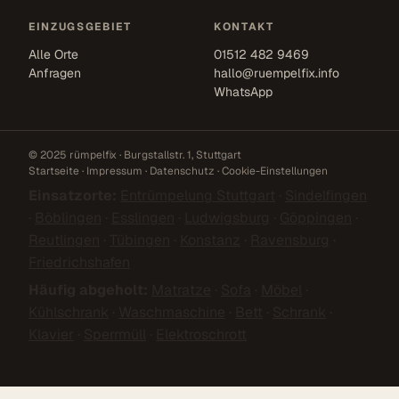
EINZUGSGEBIET
KONTAKT
Alle Orte
01512 482 9469
Anfragen
hallo@ruempelfix.info
WhatsApp
© 2025 rümpelfix · Burgstallstr. 1, Stuttgart
Startseite
·
Impressum
·
Datenschutz
·
Cookie-Einstellungen
Einsatzorte:
Entrümpelung Stuttgart
·
Sindelfingen
·
Böblingen
·
Esslingen
·
Ludwigsburg
·
Göppingen
·
Reutlingen
·
Tübingen
·
Konstanz
·
Ravensburg
·
Friedrichshafen
Häufig abgeholt:
Matratze
·
Sofa
·
Möbel
·
Kühlschrank
·
Waschmaschine
·
Bett
·
Schrank
·
Klavier
·
Sperrmüll
·
Elektroschrott