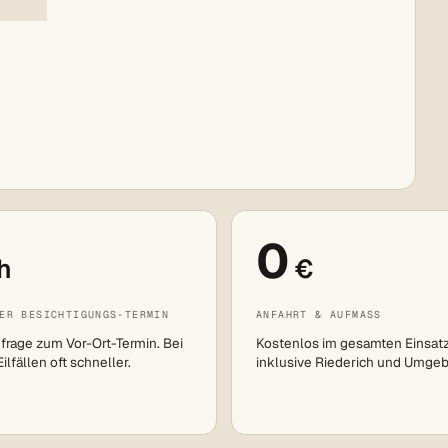
0
h
€
ER BESICHTIGUNGS-TERMIN
ANFAHRT & AUFMASS
frage zum Vor-Ort-Termin. Bei
Kostenlos im gesamten Einsat
lfällen oft schneller.
inklusive Riederich und Umge