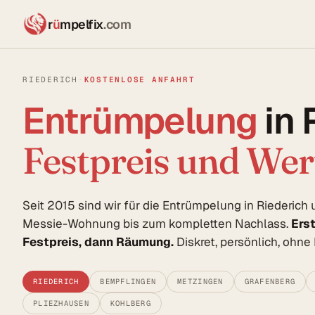
r
ü
mpelfix
.com
RIEDERICH
·
KOSTENLOSE ANFAHRT
Entrümpelung
in 
Festpreis und We
Seit 2015 sind wir für die Entrümpelung in Riederic
Messie-Wohnung bis zum kompletten Nachlass.
Ers
Festpreis, dann Räumung.
Diskret, persönlich, ohn
RIEDERICH
BEMPFLINGEN
METZINGEN
GRAFENBERG
PLIEZHAUSEN
KOHLBERG