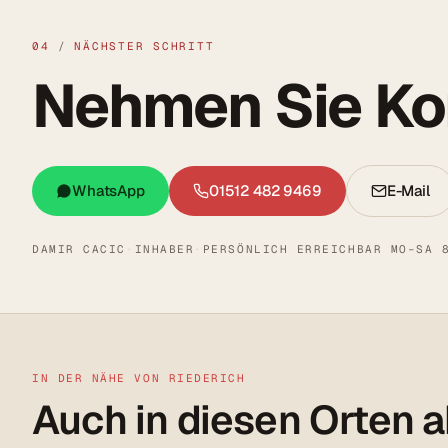
04
/
NÄCHSTER SCHRITT
Nehmen Sie Kon
WhatsApp
01512 482 9469
E-Mail
DAMIR CACIC
·
INHABER
·
PERSÖNLICH ERREICHBAR MO–SA 
IN DER NÄHE VON RIEDERICH
Auch in diesen Orten a