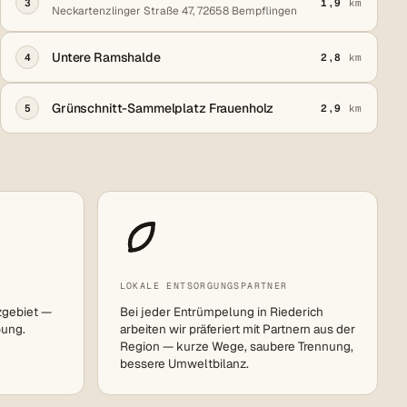
3
1,9
km
Neckartenzlinger Straße 47, 72658 Bempflingen
Untere Ramshalde
4
2,8
km
Grünschnitt-Sammelplatz Frauenholz
5
2,9
km
LOKALE ENTSORGUNGSPARTNER
zgebiet —
Bei jeder Entrümpelung in Riederich
bung.
arbeiten wir präferiert mit Partnern aus der
Region — kurze Wege, saubere Trennung,
bessere Umweltbilanz.