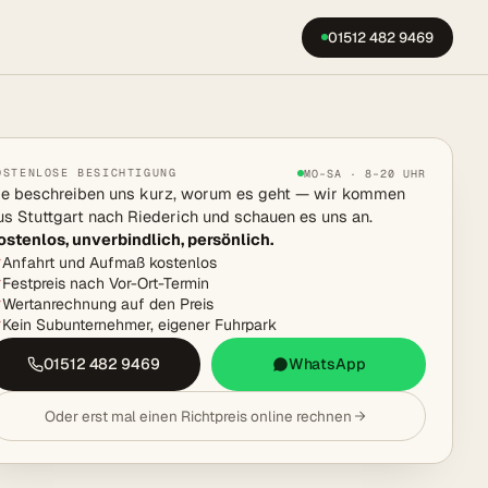
01512 482 9469
OSTENLOSE BESICHTIGUNG
MO–SA · 8–20 UHR
ie beschreiben uns kurz, worum es geht — wir kommen
us Stuttgart nach Riederich und schauen es uns an.
ostenlos, unverbindlich, persönlich.
Anfahrt und Aufmaß kostenlos
Festpreis nach Vor-Ort-Termin
Wertanrechnung auf den Preis
Kein Subunternehmer, eigener Fuhrpark
01512 482 9469
WhatsApp
Oder erst mal einen Richtpreis online rechnen