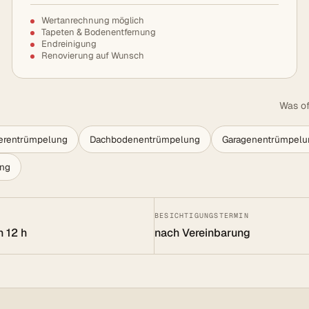
Wertanrechnung möglich
Tapeten & Bodenentfernung
Endreinigung
Renovierung auf Wunsch
Was of
lerentrümpelung
Dachbodenentrümpelung
Garagenentrümpelu
ung
BESICHTIGUNGSTERMIN
n 12 h
nach Vereinbarung