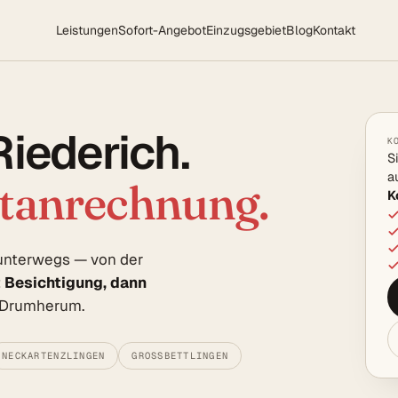
Leistungen
Sofort-Angebot
Einzugsgebiet
Blog
Kontakt
Riederich.
K
S
a
rtanrechnung.
K
h unterwegs — von der
t Besichtigung, dann
e Drumherum.
NECKARTENZLINGEN
GROSSBETTLINGEN