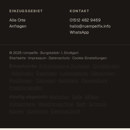
EINZUGSGEBIET
KONTAKT
Alle Orte
01512 482 9469
Anfragen
hallo@ruempelfix.info
WhatsApp
© 2025 rümpelfix · Burgstallstr. 1, Stuttgart
Startseite
·
Impressum
·
Datenschutz
·
Cookie-Einstellungen
Einsatzorte:
Entrümpelung Stuttgart
·
Sindelfingen
·
Böblingen
·
Esslingen
·
Ludwigsburg
·
Göppingen
·
Reutlingen
·
Tübingen
·
Konstanz
·
Ravensburg
·
Friedrichshafen
Häufig abgeholt:
Matratze
·
Sofa
·
Möbel
·
Kühlschrank
·
Waschmaschine
·
Bett
·
Schrank
·
Klavier
·
Sperrmüll
·
Elektroschrott