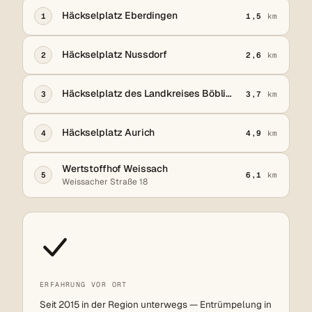
Häckselplatz Eberdingen
1
1,5
km
Häckselplatz Nussdorf
2
2,6
km
Häckselplatz des Landkreises Böblingen
3
3,7
km
Häckselplatz Aurich
4
4,9
km
Wertstoffhof Weissach
5
6,1
km
Weissacher Straße 18
ERFAHRUNG VOR ORT
Seit 2015 in der Region unterwegs — Entrümpelung in