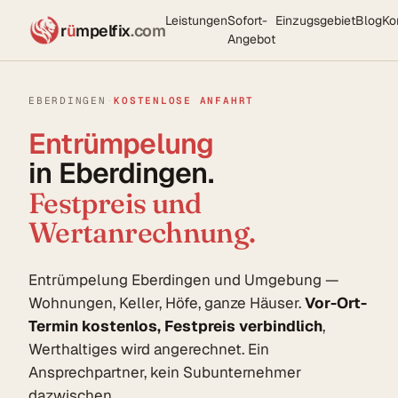
Leistungen
Sofort-
Einzugsgebiet
Blog
Ko
r
ü
mpelfix
.com
Angebot
EBERDINGEN
·
KOSTENLOSE ANFAHRT
Entrümpelung
in Eberdingen.
Festpreis und
Wertanrechnung.
Entrümpelung Eberdingen und Umgebung —
Wohnungen, Keller, Höfe, ganze Häuser.
Vor-Ort-
Termin kostenlos, Festpreis verbindlich
,
Werthaltiges wird angerechnet. Ein
Ansprechpartner, kein Subunternehmer
dazwischen.