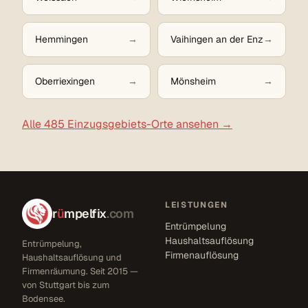
Hemmingen
Vaihingen an der Enz
Oberriexingen
Mönsheim
Alle 485 Einzugsgebiets-Orte ansehen →
LEISTUNGEN
r
ü
mpelfix
.com
Entrümpelung
Haushaltsauflösung
Entrümpelung,
Firmenauflösung
Haushaltsauflösung und
Firmenräumung. Seit 2015 —
von Stuttgart bis zum
Bodensee.