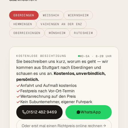
EBERDINGEN
WEISSACH
WIERNSHEIM
HEMMINGEN
VAIHINGEN AN DER ENZ
OBERRIEXINGEN
MÖNSHEIM
RUTESHEIM
KOSTENLOSE BESICHTIGUNG
MO–SA · 8–20 UHR
Sie beschreiben uns kurz, worum es geht — wir
kommen aus Stuttgart nach Eberdingen und
schauen es uns an.
Kostenlos, unverbindlich,
persönlich.
Anfahrt und Aufmaß kostenlos
Festpreis nach Vor-Ort-Termin
Wertanrechnung auf den Preis
Kein Subunternehmer, eigener Fuhrpark
01512 482 9469
WhatsApp
Oder erst mal einen Richtpreis online rechnen