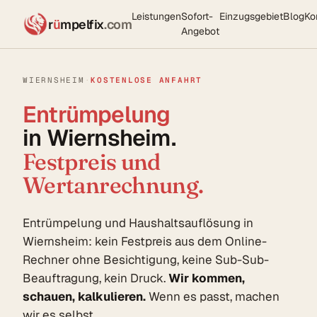
Leistungen
Sofort-
Einzugsgebiet
Blog
Ko
r
ü
mpelfix
.com
Angebot
WIERNSHEIM
·
KOSTENLOSE ANFAHRT
Entrümpelung
in Wiernsheim.
Festpreis und
Wertanrechnung.
Entrümpelung und Haushaltsauflösung in
Wiernsheim: kein Festpreis aus dem Online-
Rechner ohne Besichtigung, keine Sub-Sub-
Beauftragung, kein Druck.
Wir kommen,
schauen, kalkulieren.
Wenn es passt, machen
wir es selbst.