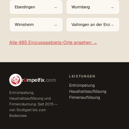
Eberdingen
Wurmberg
Wimsheim
Vaihingen an der Enz
Alle 485 Einzugsgebiets-Orte ansehen →
LEISTUNGEN
r
ü
mpelfix
.com
Entrümpelung
Haushaltsauflösung
Entrümpelung,
Firmenauflösung
Haushaltsauflösung und
Firmenräumung. Seit 2015 —
von Stuttgart bis zum
Bodensee.