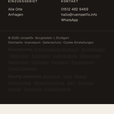
EINZUGSGEBIET
KONTAKT
Alle Orte
01512 482 9469
Anfragen
hallo@ruempelfix.info
WhatsApp
© 2025 rümpelfix · Burgstallstr. 1, Stuttgart
Startseite
·
Impressum
·
Datenschutz
·
Cookie-Einstellungen
Einsatzorte:
Entrümpelung Stuttgart
·
Sindelfingen
·
Böblingen
·
Esslingen
·
Ludwigsburg
·
Göppingen
·
Reutlingen
·
Tübingen
·
Konstanz
·
Ravensburg
·
Friedrichshafen
Häufig abgeholt:
Matratze
·
Sofa
·
Möbel
·
Kühlschrank
·
Waschmaschine
·
Bett
·
Schrank
·
Klavier
·
Sperrmüll
·
Elektroschrott