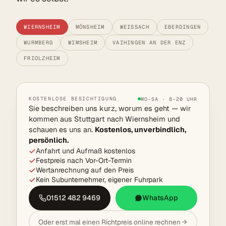
WIERNSHEIM
MÖNSHEIM
WEISSACH
EBERDINGEN
WURMBERG
WIMSHEIM
VAIHINGEN AN DER ENZ
FRIOLZHEIM
KOSTENLOSE BESICHTIGUNG
MO–SA · 8–20 UHR
Sie beschreiben uns kurz, worum es geht — wir
kommen aus Stuttgart nach Wiernsheim und
schauen es uns an.
Kostenlos, unverbindlich,
persönlich.
Anfahrt und Aufmaß kostenlos
Festpreis nach Vor-Ort-Termin
Wertanrechnung auf den Preis
Kein Subunternehmer, eigener Fuhrpark
01512 482 9469
WhatsApp
Oder erst mal einen Richtpreis online rechnen