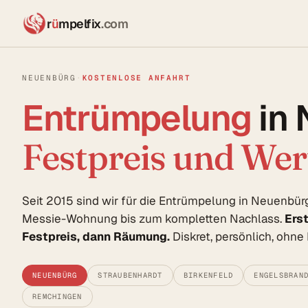
r
ü
mpelfix
.com
NEUENBÜRG
·
KOSTENLOSE ANFAHRT
Entrümpelung
in
Festpreis und We
Seit 2015 sind wir für die Entrümpelung in Neuenbü
Messie-Wohnung bis zum kompletten Nachlass.
Ers
Festpreis, dann Räumung.
Diskret, persönlich, ohn
NEUENBÜRG
STRAUBENHARDT
BIRKENFELD
ENGELSBRAN
REMCHINGEN