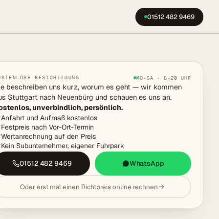
01512 482 9469
OSTENLOSE BESICHTIGUNG
MO–SA · 8–20 UHR
ie beschreiben uns kurz, worum es geht — wir kommen
us Stuttgart nach Neuenbürg und schauen es uns an.
ostenlos, unverbindlich, persönlich.
Anfahrt und Aufmaß kostenlos
Festpreis nach Vor-Ort-Termin
Wertanrechnung auf den Preis
Kein Subunternehmer, eigener Fuhrpark
01512 482 9469
WhatsApp
Oder erst mal einen Richtpreis online rechnen