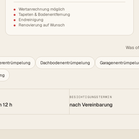
Wertanrechnung möglich
Tapeten & Bodenentfernung
Endreinigung
Renovierung auf Wunsch
Was of
lerentrümpelung
Dachbodenentrümpelung
Garagenentrümpelu
ung
BESICHTIGUNGSTERMIN
n 12 h
nach Vereinbarung