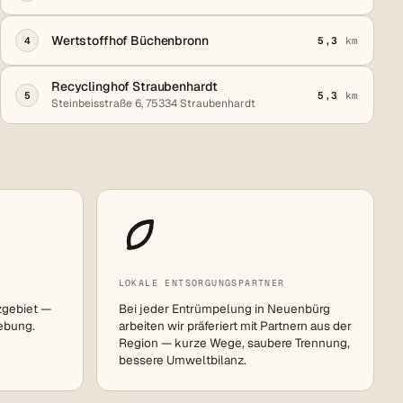
Wertstoffhof Büchenbronn
4
5,3
km
Recyclinghof Straubenhardt
5
5,3
km
Steinbeisstraße 6, 75334 Straubenhardt
LOKALE ENTSORGUNGSPARTNER
zgebiet —
Bei jeder Entrümpelung in Neuenbürg
ebung.
arbeiten wir präferiert mit Partnern aus der
Region — kurze Wege, saubere Trennung,
bessere Umweltbilanz.