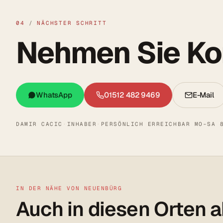
04
/
NÄCHSTER SCHRITT
Nehmen Sie Kon
WhatsApp
01512 482 9469
E-Mail
DAMIR CACIC
·
INHABER
·
PERSÖNLICH ERREICHBAR MO–SA 
IN DER NÄHE VON NEUENBÜRG
Auch in diesen Orten a