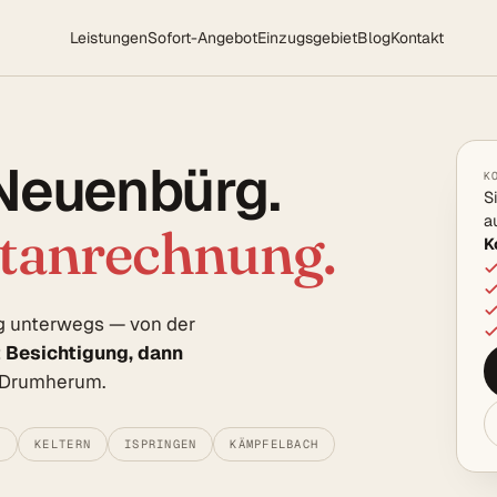
Leistungen
Sofort-Angebot
Einzugsgebiet
Blog
Kontakt
 Neuenbürg.
K
S
a
rtanrechnung.
K
rg unterwegs — von der
t Besichtigung, dann
e Drumherum.
D
KELTERN
ISPRINGEN
KÄMPFELBACH