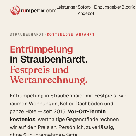
Leistungen
Sofort-
Einzugsgebiet
Blog
Ko
r
ü
mpelfix
.com
Angebot
STRAUBENHARDT
·
KOSTENLOSE ANFAHRT
Entrümpelung
in Straubenhardt.
Festpreis und
Wertanrechnung.
Entrümpelung in Straubenhardt mit Festpreis: wir
räumen Wohnungen, Keller, Dachböden und
ganze Höfe — seit 2015.
Vor-Ort-Termin
kostenlos
, werthaltige Gegenstände rechnen
wir auf den Preis an. Persönlich, zuverlässig,
ohne Subunternehmer-Kette.