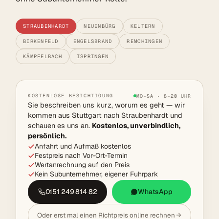
STRAUBENHARDT
NEUENBÜRG
KELTERN
BIRKENFELD
ENGELSBRAND
REMCHINGEN
KÄMPFELBACH
ISPRINGEN
KOSTENLOSE BESICHTIGUNG
MO–SA · 8–20 UHR
Sie beschreiben uns kurz, worum es geht — wir
kommen aus Stuttgart nach Straubenhardt und
schauen es uns an.
Kostenlos, unverbindlich,
persönlich.
Anfahrt und Aufmaß kostenlos
Festpreis nach Vor-Ort-Termin
Wertanrechnung auf den Preis
Kein Subunternehmer, eigener Fuhrpark
0151 249 814 82
WhatsApp
Oder erst mal einen Richtpreis online rechnen