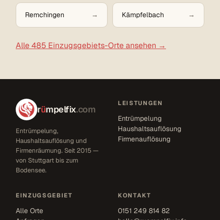
Remchingen
Kämpfelbach
Alle 485 Einzugsgebiets-Orte ansehen →
LEISTUNGEN
r
ü
mpelfix
.com
Entrümpelung
Haushaltsauflösung
Entrümpelung,
Firmenauflösung
Haushaltsauflösung und
Firmenräumung. Seit 2015 —
von Stuttgart bis zum
Bodensee.
EINZUGSGEBIET
KONTAKT
Alle Orte
0151 249 814 82