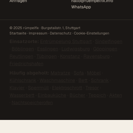
Anfragen
hallo@ruempelfix.info
WhatsApp
© 2025 rümpelfix · Burgstallstr. 1, Stuttgart
Startseite
·
Impressum
·
Datenschutz
·
Cookie-Einstellungen
Einsatzorte:
Entrümpelung Stuttgart
·
Sindelfingen
·
Böblingen
·
Esslingen
·
Ludwigsburg
·
Göppingen
·
Reutlingen
·
Tübingen
·
Konstanz
·
Ravensburg
·
Friedrichshafen
Häufig abgeholt:
Matratze
·
Sofa
·
Möbel
·
Kühlschrank
·
Waschmaschine
·
Bett
·
Schrank
·
Klavier
·
Sperrmüll
·
Elektroschrott
·
Tresor
·
Wasserbett
·
Einbauküche
·
Bücher
·
Teppich
·
Akten
·
Nachtspeicherofen