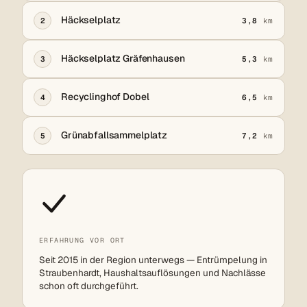
Häckselplatz
2
3,8
km
Häckselplatz Gräfenhausen
3
5,3
km
Recyclinghof Dobel
4
6,5
km
Grünabfallsammelplatz
5
7,2
km
ERFAHRUNG VOR ORT
Seit 2015 in der Region unterwegs — Entrümpelung in
Straubenhardt, Haushaltsauflösungen und Nachlässe
schon oft durchgeführt.