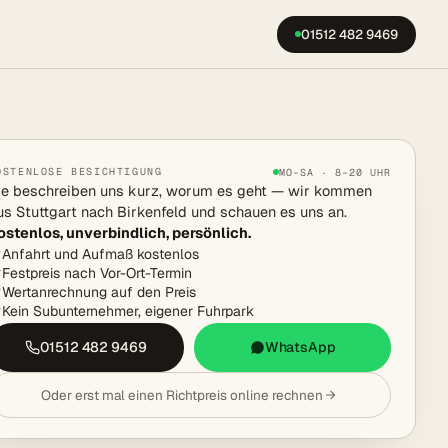
01512 482 9469
OSTENLOSE BESICHTIGUNG
MO–SA · 8–20 UHR
ie beschreiben uns kurz, worum es geht — wir kommen
us Stuttgart nach Birkenfeld und schauen es uns an.
ostenlos, unverbindlich, persönlich.
Anfahrt und Aufmaß kostenlos
Festpreis nach Vor-Ort-Termin
Wertanrechnung auf den Preis
Kein Subunternehmer, eigener Fuhrpark
01512 482 9469
WhatsApp
Oder erst mal einen Richtpreis online rechnen