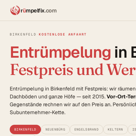
r
ü
mpelfix
.com
BIRKENFELD
·
KOSTENLOSE ANFAHRT
Entrümpelung
in 
Festpreis und We
Entrümpelung in Birkenfeld mit Festpreis: wir räume
Dachböden und ganze Höfe — seit 2015.
Vor-Ort-Te
Gegenstände rechnen wir auf den Preis an. Persönlich
Subunternehmer-Kette.
BIRKENFELD
NEUENBÜRG
ENGELSBRAND
KELTERN
I