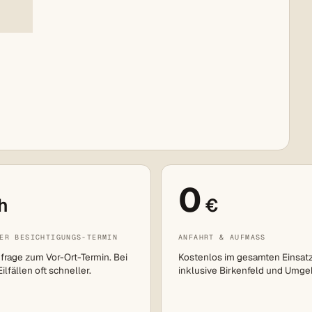
0
h
€
ER BESICHTIGUNGS-TERMIN
ANFAHRT & AUFMASS
frage zum Vor-Ort-Termin. Bei
Kostenlos im gesamten Einsat
lfällen oft schneller.
inklusive Birkenfeld und Umge