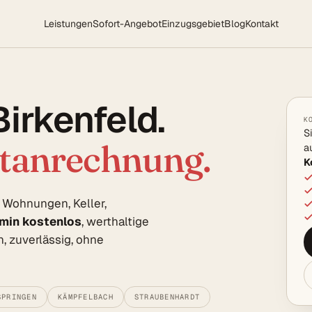
Leistungen
Sofort-Angebot
Einzugsgebiet
Blog
Kontakt
Birkenfeld.
K
S
rtanrechnung.
a
K
n Wohnungen, Keller,
rmin kostenlos
, werthaltige
, zuverlässig, ohne
SPRINGEN
KÄMPFELBACH
STRAUBENHARDT