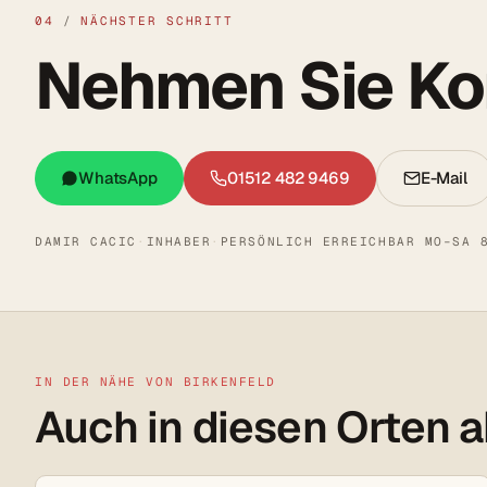
04
/
NÄCHSTER SCHRITT
Nehmen Sie Kon
WhatsApp
01512 482 9469
E-Mail
DAMIR CACIC
·
INHABER
·
PERSÖNLICH ERREICHBAR MO–SA 
IN DER NÄHE VON BIRKENFELD
Auch in diesen Orten a