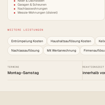
Keller & Dachböden
Garagen & Scheunen
Nachlasswohnungen
Messie-Wohnungen (diskret)
WEITERE LEISTUNGEN
Entrümpelung Kosten
Haushaltsauflösung Kosten
Kel
Nachlassauflösung
Mit Wertanrechnung
Firmenauflös
TERMINE
REAKTIONSZEIT
Montag–Samstag
innerhalb vo