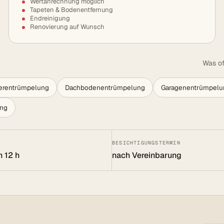
Wertanrechnung möglich
Tapeten & Bodenentfernung
Endreinigung
Renovierung auf Wunsch
Was of
lerentrümpelung
Dachbodenentrümpelung
Garagenentrümpelu
ung
BESICHTIGUNGSTERMIN
n 12 h
nach Vereinbarung