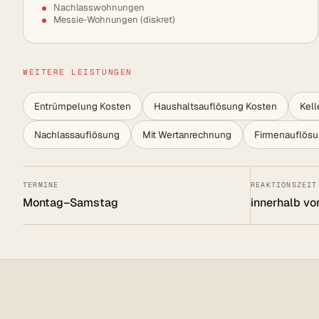
Nachlasswohnungen
Messie-Wohnungen (diskret)
WEITERE LEISTUNGEN
Entrümpelung Kosten
Haushaltsauflösung Kosten
Kel
Nachlassauflösung
Mit Wertanrechnung
Firmenauflös
TERMINE
REAKTIONSZEIT
Montag–Samstag
innerhalb vo