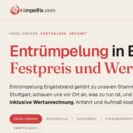
r
ü
mpelfix
.com
ENGELSBRAND
·
KOSTENLOSE ANFAHRT
Entrümpelung
in 
Festpreis und We
Entrümpelung Engelsbrand gehört zu unseren Stam
Stuttgart, schauen uns vor Ort an, was zu tun ist, un
inklusive Wertanrechnung
. Anfahrt und Aufmaß kost
ENGELSBRAND
BIRKENFELD
NEUENBÜRG
STRAUBENHARD
KÄMPFELBACH