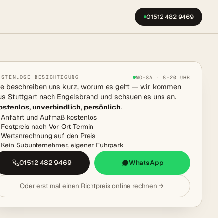
01512 482 9469
OSTENLOSE BESICHTIGUNG
MO–SA · 8–20 UHR
ie beschreiben uns kurz, worum es geht — wir kommen
us Stuttgart nach Engelsbrand und schauen es uns an.
ostenlos, unverbindlich, persönlich.
Anfahrt und Aufmaß kostenlos
Festpreis nach Vor-Ort-Termin
Wertanrechnung auf den Preis
Kein Subunternehmer, eigener Fuhrpark
01512 482 9469
WhatsApp
Oder erst mal einen Richtpreis online rechnen