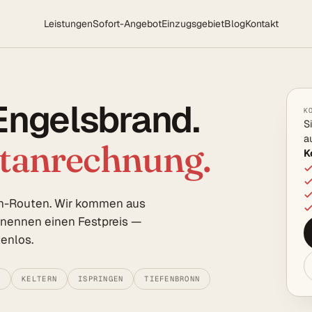
Leistungen
Sofort-Angebot
Einzugsgebiet
Blog
Kontakt
Engelsbrand.
K
S
a
rtanrechnung.
K
m-Routen. Wir kommen aus
d nennen einen Festpreis —
enlos.
T
KELTERN
ISPRINGEN
TIEFENBRONN