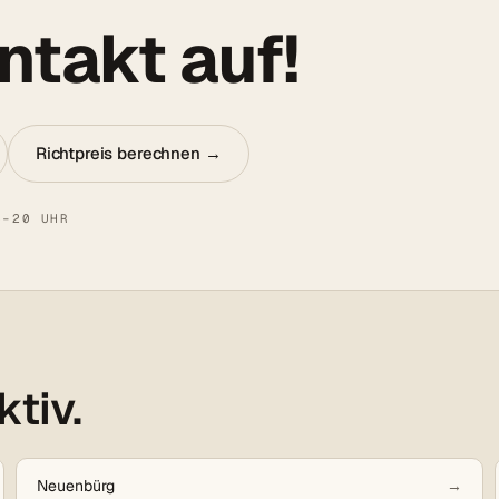
takt auf!
Richtpreis berechnen →
8–20 UHR
ktiv.
Neuenbürg