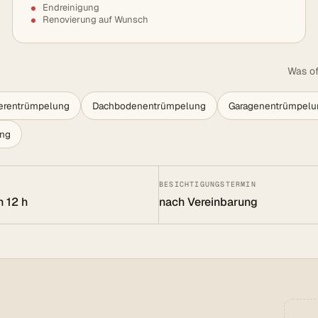
Endreinigung
Renovierung auf Wunsch
Was of
lerentrümpelung
Dachbodenentrümpelung
Garagenentrümpelu
ung
BESICHTIGUNGSTERMIN
n 12 h
nach Vereinbarung