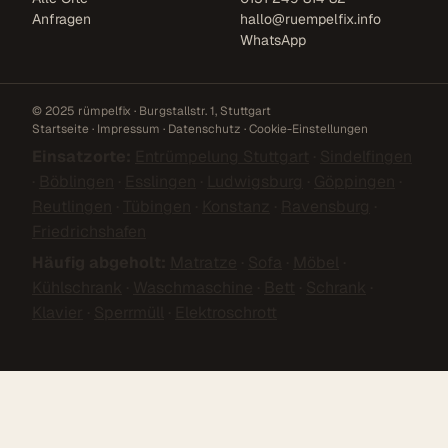
Anfragen
hallo@ruempelfix.info
WhatsApp
© 2025 rümpelfix · Burgstallstr. 1, Stuttgart
Startseite
·
Impressum
·
Datenschutz
·
Cookie-Einstellungen
Einsatzorte:
Entrümpelung Stuttgart
·
Sindelfingen
·
Böblingen
·
Esslingen
·
Ludwigsburg
·
Göppingen
·
Reutlingen
·
Tübingen
·
Konstanz
·
Ravensburg
·
Friedrichshafen
Häufig abgeholt:
Matratze
·
Sofa
·
Möbel
·
Kühlschrank
·
Waschmaschine
·
Bett
·
Schrank
·
Klavier
·
Sperrmüll
·
Elektroschrott