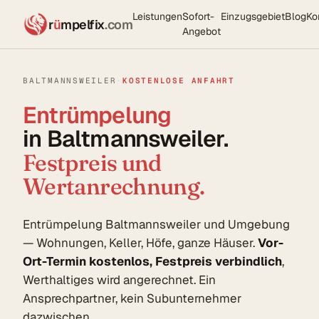
Leistungen
Sofort-
Einzugsgebiet
Blog
Ko
r
ü
mpelfix
.com
Angebot
BALTMANNSWEILER
·
KOSTENLOSE ANFAHRT
Entrümpelung
in Baltmannsweiler.
Festpreis und
Wertanrechnung.
Entrümpelung Baltmannsweiler und Umgebung
— Wohnungen, Keller, Höfe, ganze Häuser.
Vor-
Ort-Termin kostenlos, Festpreis verbindlich
,
Werthaltiges wird angerechnet. Ein
Ansprechpartner, kein Subunternehmer
dazwischen.