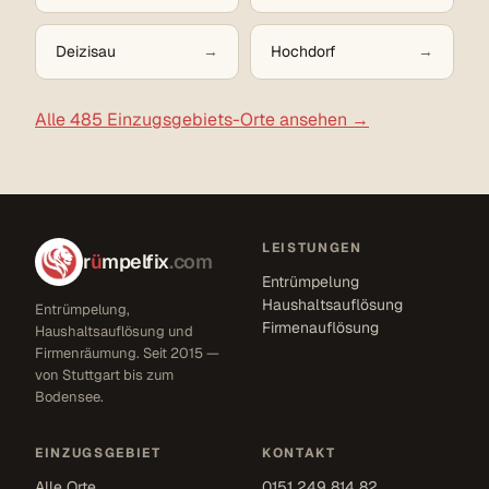
Deizisau
Hochdorf
Alle 485 Einzugsgebiets-Orte ansehen →
LEISTUNGEN
r
ü
mpelfix
.com
Entrümpelung
Haushaltsauflösung
Entrümpelung,
Firmenauflösung
Haushaltsauflösung und
Firmenräumung. Seit 2015 —
von Stuttgart bis zum
Bodensee.
EINZUGSGEBIET
KONTAKT
Alle Orte
0151 249 814 82