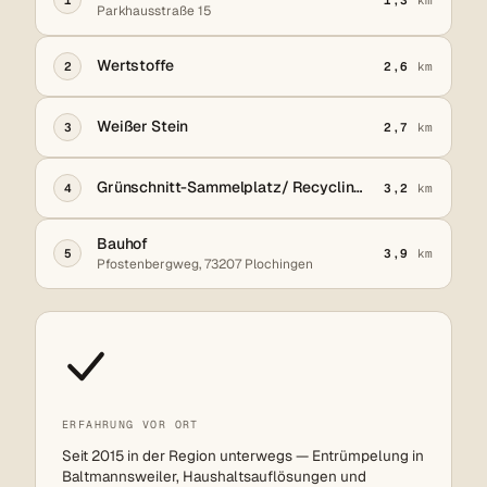
1
1,3
km
Parkhausstraße 15
Wertstoffe
2
2,6
km
Weißer Stein
3
2,7
km
Grünschnitt-Sammelplatz/ Recyclinghof
4
3,2
km
Bauhof
5
3,9
km
Pfostenbergweg, 73207 Plochingen
ERFAHRUNG VOR ORT
Seit 2015 in der Region unterwegs — Entrümpelung in
Baltmannsweiler, Haushaltsauflösungen und