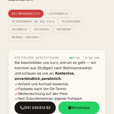
BALTMANNSWEILER
LICHTENWALD
REICHENBACH AN DER FILS
PLOCHINGEN
AICHWALD
DEIZISAU
HOCHDORF
WERNAU (NECKAR)
KOSTENLOSE BESICHTIGUNG
MO–SA · 8–20 UHR
Sie beschreiben uns kurz, worum es geht — wir
kommen aus Stuttgart nach Baltmannsweiler
und schauen es uns an.
Kostenlos,
unverbindlich, persönlich.
Anfahrt und Aufmaß kostenlos
Festpreis nach Vor-Ort-Termin
Wertanrechnung auf den Preis
Kein Subunternehmer, eigener Fuhrpark
0151 249 814 82
WhatsApp