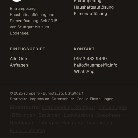
Entrümpelung
Haushaltsauflösung
Entrümpelung,
Firmenauflösung
Haushaltsauflösung und
Firmenräumung. Seit 2015 —
von Stuttgart bis zum
Bodensee.
EINZUGSGEBIET
KONTAKT
Alle Orte
01512 482 9469
Anfragen
hallo@ruempelfix.info
WhatsApp
© 2025 rümpelfix · Burgstallstr. 1, Stuttgart
Startseite
·
Impressum
·
Datenschutz
·
Cookie-Einstellungen
Einsatzorte:
Entrümpelung Stuttgart
·
Sindelfingen
·
Böblingen
·
Esslingen
·
Ludwigsburg
·
Göppingen
·
Reutlingen
·
Tübingen
·
Konstanz
·
Ravensburg
·
Friedrichshafen