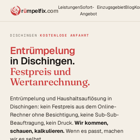
Leistungen
Sofort-
Einzugsgebiet
Blog
Ko
r
ü
mpelfix
.com
Angebot
DISCHINGEN
·
KOSTENLOSE ANFAHRT
Entrümpelung
in Dischingen.
Festpreis und
Wertanrechnung.
Entrümpelung und Haushaltsauflösung in
Dischingen: kein Festpreis aus dem Online-
Rechner ohne Besichtigung, keine Sub-Sub-
Beauftragung, kein Druck.
Wir kommen,
schauen, kalkulieren.
Wenn es passt, machen
wir es selbst.