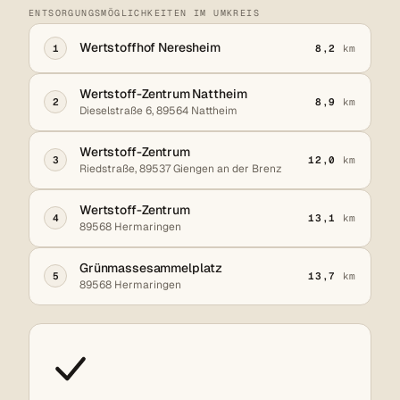
ENTSORGUNGSMÖGLICHKEITEN IM UMKREIS
Wertstoffhof Neresheim
1
8,2
km
Wertstoff-Zentrum Nattheim
2
8,9
km
Dieselstraße 6, 89564 Nattheim
Wertstoff-Zentrum
3
12,0
km
Riedstraße, 89537 Giengen an der Brenz
Wertstoff-Zentrum
4
13,1
km
89568 Hermaringen
Grünmassesammelplatz
5
13,7
km
89568 Hermaringen