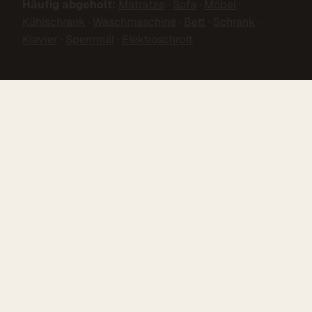
Häufig abgeholt:
Matratze
·
Sofa
·
Möbel
·
Kühlschrank
·
Waschmaschine
·
Bett
·
Schrank
·
Klavier
·
Sperrmüll
·
Elektroschrott