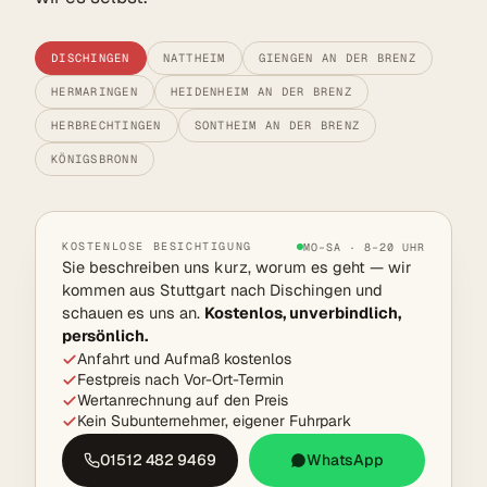
DISCHINGEN
NATTHEIM
GIENGEN AN DER BRENZ
HERMARINGEN
HEIDENHEIM AN DER BRENZ
HERBRECHTINGEN
SONTHEIM AN DER BRENZ
KÖNIGSBRONN
KOSTENLOSE BESICHTIGUNG
MO–SA · 8–20 UHR
Sie beschreiben uns kurz, worum es geht — wir
kommen aus Stuttgart nach Dischingen und
schauen es uns an.
Kostenlos, unverbindlich,
persönlich.
Anfahrt und Aufmaß kostenlos
Festpreis nach Vor-Ort-Termin
Wertanrechnung auf den Preis
Kein Subunternehmer, eigener Fuhrpark
01512 482 9469
WhatsApp