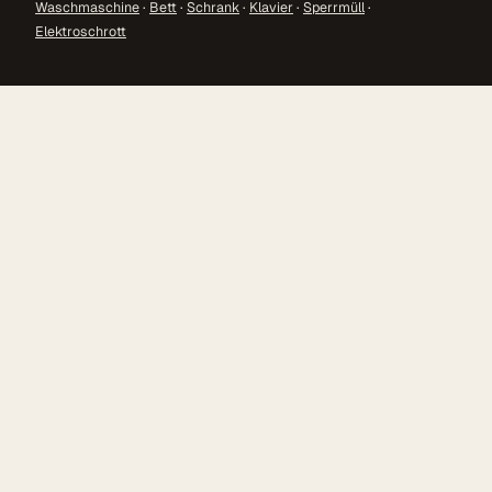
Waschmaschine
·
Bett
·
Schrank
·
Klavier
·
Sperrmüll
·
Elektroschrott