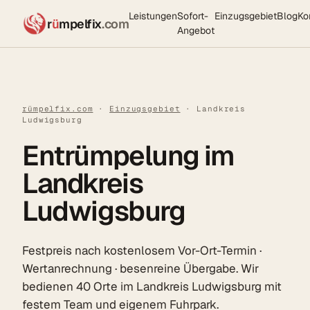
Leistungen
Sofort-
Einzugsgebiet
Blog
Ko
r
ü
mpelfix
.com
Angebot
rümpelfix.com
·
Einzugsgebiet
· Landkreis
Ludwigsburg
Entrümpelung im
Landkreis
Ludwigsburg
Festpreis nach kostenlosem Vor-Ort-Termin ·
Wertanrechnung · besenreine Übergabe. Wir
bedienen 40 Orte im Landkreis Ludwigsburg mit
festem Team und eigenem Fuhrpark.