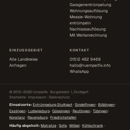
Garagenentrümpelung
Wohnungsauflösung
Messie-Wohnung
entrümpeln
Nachlassauflösung
Mit Wertanrechnung
EINZUGSGEBIET
KONTAKT
Alle Landkreise
01512 482 9469
Anfragen
hallo@ruempelfix.info
WhatsApp
© 2015–2026 rümpelfix · Burgstallstr. 1, Stuttgart
Startseite
·
Impressum
·
Datenschutz
Einsatzorte:
Entrümpelung Stuttgart
·
Sindelfingen
·
Böblingen
·
Esslingen
·
Ludwigsburg
·
Göppingen
·
Reutlingen
·
Tübingen
·
Konstanz
·
Ravensburg
·
Friedrichshafen
Häufig abgeholt:
Matratze
·
Sofa
·
Möbel
·
Kühlschrank
·